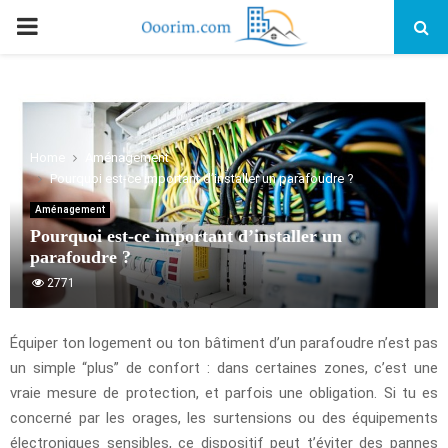
PRIMARY
MENU
Home
Aménagement
Pourquoi est-ce important d’installer un parafoudre ?
Aménagement
Pourquoi est-ce important d’installer un
parafoudre ?
2771
Équiper ton logement ou ton bâtiment d’un parafoudre n’est pas
un simple “plus” de confort : dans certaines zones, c’est une
vraie mesure de protection, et parfois une obligation. Si tu es
concerné par les orages, les surtensions ou des équipements
électroniques sensibles, ce dispositif peut t’éviter des pannes