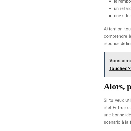
le rembo
un retar
une situ
Attention tout
comprendre le
réponse défini
Vous aime
touchés ?
Alors, 
Si tu veux ut
réel. Est-ce q
une bonne idé
scénario à la 