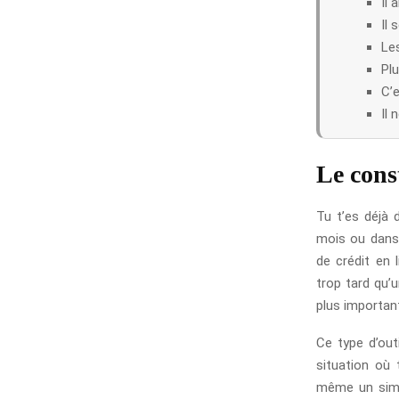
Il 
Il 
Les
Plu
C’e
Il 
Le const
Tu t’es déjà 
mois ou dans 
de crédit en 
trop tard qu’
plus important
Ce type d’out
situation où 
même un simpl