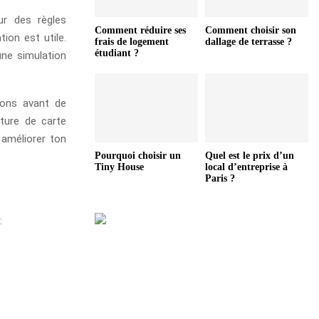
ur des règles
Comment réduire ses
Comment choisir son
tion est utile.
frais de logement
dallage de terrasse ?
étudiant ?
une simulation
ions avant de
eture de carte
 améliorer ton
Pourquoi choisir un
Quel est le prix d’un
Tiny House
local d’entreprise à
Paris ?
: