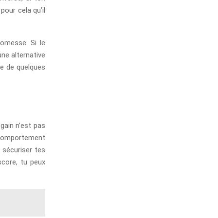
pour cela qu’il
omesse. Si le
une alternative
de de quelques
 gain n’est pas
n comportement
t sécuriser tes
score, tu peux