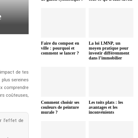
e
Faire du compost en
La loi LMNP, un
ville : pourquoi et
moyen pratique pour
comment se lancer ?
investir différemment
dans l’immobilier
l’impact de tes
s plus sereines
eux comprendre
urs coûteuses,
Comment choisir ses
Les toits plats : les
couleurs de peinture
avantages et les
murale ?
inconvénients
 l’effet de