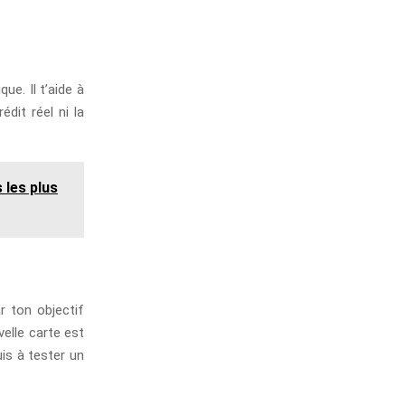
ue. Il t’aide à
dit réel ni la
 les plus
r ton objectif
velle carte est
is à tester un