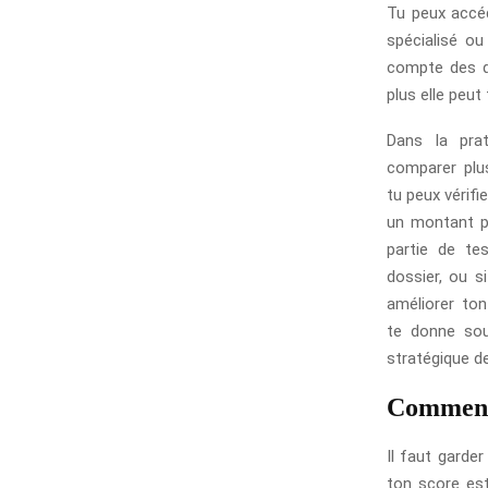
Tu peux accéd
spécialisé ou
compte des do
plus elle peut 
Dans la prat
comparer plu
tu peux vérifi
un montant pl
partie de te
dossier, ou s
améliorer ton
te donne sou
stratégique de
Comment 
Il faut garder
ton score est