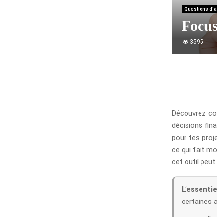
Questions d’a
Focus
3595
Découvrez c
décisions fina
pour tes proj
ce qui fait m
cet outil peut
L’essentie
certaines a