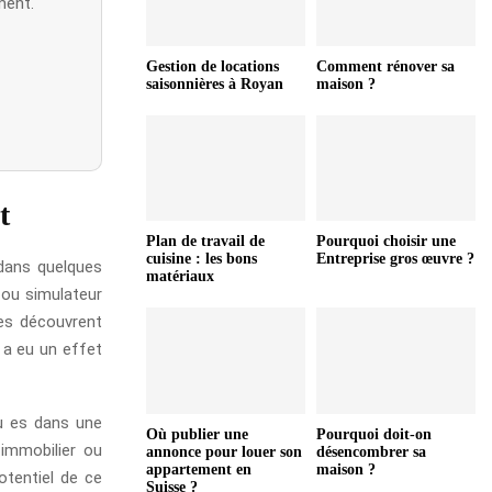
ment.
Gestion de locations
Comment rénover sa
saisonnières à Royan
maison ?
t
Plan de travail de
Pourquoi choisir une
cuisine : les bons
Entreprise gros œuvre ?
 dans quelques
matériaux
 ou simulateur
nes découvrent
 a eu un effet
tu es dans une
Où publier une
Pourquoi doit-on
 immobilier ou
annonce pour louer son
désencombrer sa
appartement en
maison ?
otentiel de ce
Suisse ?