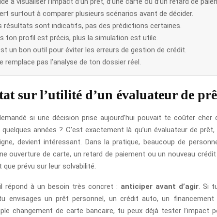
aide à visualiser l’impact d’un prêt, d’une carte ou d’un retard de paie
sert surtout à comparer plusieurs scénarios avant de décider.
 résultats sont indicatifs, pas des prédictions certaines.
s ton profil est précis, plus la simulation est utile.
st un bon outil pour éviter les erreurs de gestion de crédit.
ne remplace pas l’analyse de ton dossier réel.
at sur l’utilité d’un évaluateur de prê
demandé si une décision prise aujourd’hui pouvait te coûter cher
quelques années ? C’est exactement là qu’un évaluateur de prêt,
ligne, devient intéressant. Dans la pratique, beaucoup de person
une ouverture de carte, un retard de paiement ou un nouveau crédit
 que prévu sur leur solvabilité.
il répond à un besoin très concret :
anticiper avant d’agir
. Si 
tu envisages un prêt personnel, un crédit auto, un financement
e changement de carte bancaire, tu peux déjà tester l’impact p