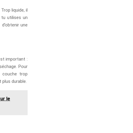
rop liquide, il
 tu utilises un
 d’obtenir une
est important :
 séchage. Pour
e couche trop
 plus durable.
ur le