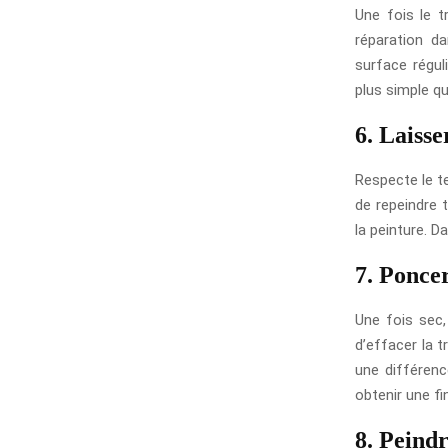
Une fois le t
réparation d
surface réguli
plus simple q
6. Laiss
Respecte le t
de repeindre t
la peinture. 
7. Ponce
Une fois sec,
d’effacer la t
une différence
obtenir une fin
8. Peind