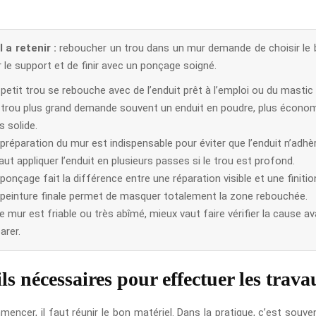
l a retenir :
reboucher un trou dans un mur demande de choisir le b
 le support et de finir avec un ponçage soigné.
petit trou se rebouche avec de l’enduit prêt à l’emploi ou du mastic
 trou plus grand demande souvent un enduit en poudre, plus écono
s solide.
préparation du mur est indispensable pour éviter que l’enduit n’adhè
faut appliquer l’enduit en plusieurs passes si le trou est profond.
ponçage fait la différence entre une réparation visible et une finitio
 peinture finale permet de masquer totalement la zone rebouchée.
le mur est friable ou très abîmé, mieux vaut faire vérifier la cause a
arer.
ls nécessaires pour effectuer les trava
ncer, il faut réunir le bon matériel. Dans la pratique, c’est souve