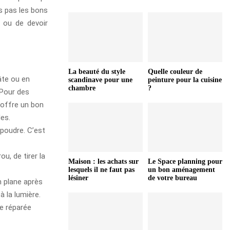
as pas les bons
e ou de devoir
La beauté du style
Quelle couleur de
pâte ou en
scandinave pour une
peinture pour la cuisine
chambre
?
 Pour des
l offre un bon
des.
n poudre. C’est
ou, de tirer la
Maison : les achats sur
Le Space planning pour
lesquels il ne faut pas
un bon aménagement
lésiner
de votre bureau
n plane après
à la lumière.
e réparée