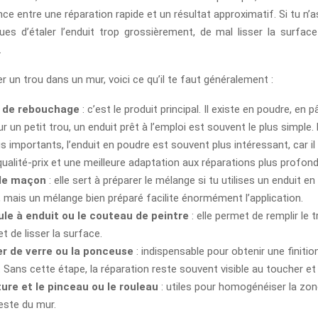
ence entre une réparation rapide et un résultat approximatif. Si tu n’
sques d’étaler l’enduit trop grossièrement, de mal lisser la surfac
.
 un trou dans un mur, voici ce qu’il te faut généralement :
t de rebouchage
: c’est le produit principal. Il existe en poudre, en 
r un petit trou, un enduit prêt à l’emploi est souvent le plus simple.
us importants, l’enduit en poudre est souvent plus intéressant, car i
qualité-prix et une meilleure adaptation aux réparations plus profon
de maçon
: elle sert à préparer le mélange si tu utilises un enduit e
l, mais un mélange bien préparé facilite énormément l’application.
ule à enduit ou le couteau de peintre
: elle permet de remplir le tr
t de lisser la surface.
er de verre ou la ponceuse
: indispensable pour obtenir une finitio
 Sans cette étape, la réparation reste souvent visible au toucher et 
ure et le pinceau ou le rouleau
: utiles pour homogénéiser la zon
reste du mur.