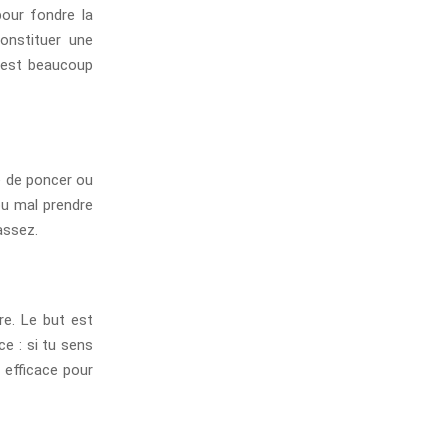
pour fondre la
onstituer une
 c’est beaucoup
e de poncer ou
 ou mal prendre
assez.
re. Le but est
ce : si tu sens
s efficace pour