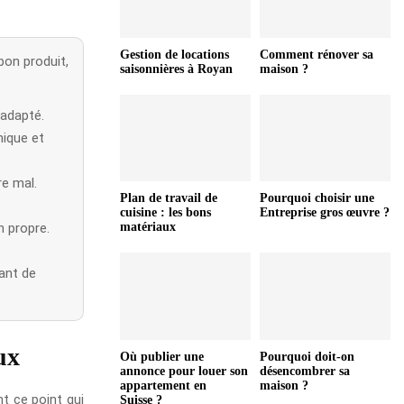
Gestion de locations
Comment rénover sa
on produit,
saisonnières à Royan
maison ?
 adapté.
mique et
re mal.
Plan de travail de
Pourquoi choisir une
cuisine : les bons
Entreprise gros œuvre ?
n propre.
matériaux
vant de
ux
Où publier une
Pourquoi doit-on
annonce pour louer son
désencombrer sa
appartement en
maison ?
nt ce point qui
Suisse ?