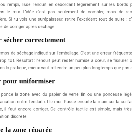
rou rempli, lisse l’enduit en débordant légèrement sur les bords 
ans le mur. L’idée n’est pas seulement de combler, mais de rec
ère. Si tu vois une surépaisseur, retire l’excédent tout de suite :
ue de corriger après séchage.
er sécher correctement
emps de séchage indiqué sur l’emballage. C’est une erreur fréquent
rop tôt. Résultat : l’enduit peut rester humide à cœur, se fissurer
Dans la pratique, mieux vaut attendre un peu plus longtemps que pas 
r pour uniformiser
 ponce la zone avec du papier de verre fin ou une ponceuse légè
ransition entre l’enduit et le mur. Passe ensuite la main sur la surfa
, il faut encore corriger. Ce contrôle tactile est simple, mais trè
ition discrète.
re la zone réparée