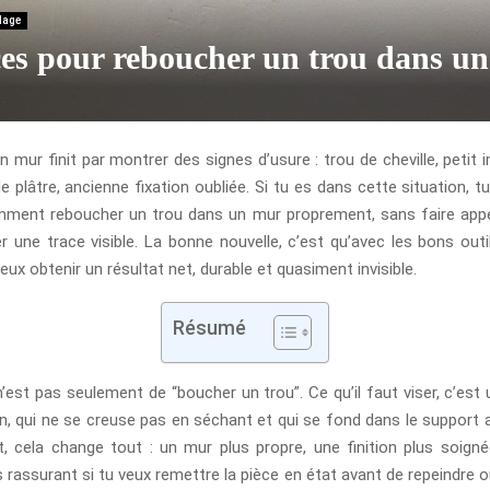
olage
es pour reboucher un trou dans u
n mur finit par montrer des signes d’usure : trou de cheville, petit 
de plâtre, ancienne fixation oubliée. Si tu es dans cette situation,
ment reboucher un trou dans un mur proprement, sans faire app
er une trace visible. La bonne nouvelle, c’est qu’avec les bons outi
ux obtenir un résultat net, durable et quasiment invisible.
Résumé
n’est pas seulement de “boucher un trou”. Ce qu’il faut viser, c’est
en, qui ne se creuse pas en séchant et qui se fond dans le support a
 cela change tout : un mur plus propre, une finition plus soign
 rassurant si tu veux remettre la pièce en état avant de repeindre o