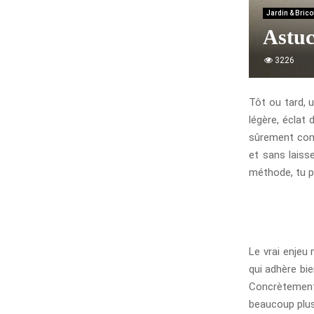
Jardin & Bric
Astuc
3226
Tôt ou tard, u
légère, éclat 
sûrement com
et sans laiss
méthode, tu pe
Le vrai enjeu 
qui adhère bi
Concrètement,
beaucoup plus