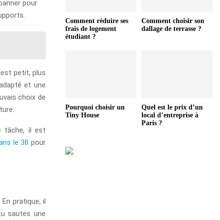
épanner pour
upports.
Comment réduire ses
Comment choisir son
frais de logement
dallage de terrasse ?
étudiant ?
est petit, plus
t adapté et une
uvais choix de
Pourquoi choisir un
Quel est le prix d’un
ture.
Tiny House
local d’entreprise à
Paris ?
tâche, il est
ns le 38
pour
n pratique, il
 tu sautes une