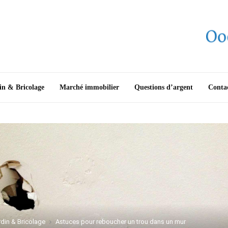
in & Bricolage
Marché immobilier
Questions d’argent
Conta
din & Bricolage
Astuces pour reboucher un trou dans un mur