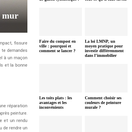
n mur
Faire du compost en
La loi LMNP, un
impact, fissure
ville : pourquoi et
moyen pratique pour
 tu te demandes
comment se lancer ?
investir différemment
dans l’immobilier
el à un maçon
ls et la bonne
Les toits plats : les
Comment choisir ses
avantages et les
couleurs de peinture
 une réparation
inconvénients
murale ?
près peinture.
ée et un rendu
u de rendre un