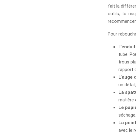
fait la différ
outils, tu ri
recommencer
Pour reboucher
L’endui
tube. Pou
trous pl
rapport 
L’auge 
un détai
La spat
matière e
Le papi
séchage.
La peint
avec le 