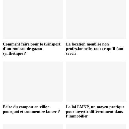
Comment faire pour le transport
La location meublée non
d’un rouleau de gazon
professionnelle, tout ce qu’il faut
synthétique ?
savoir
Faire du compost en ville :
La loi LMNP, un moyen pratique
pourquoi et comment se lancer ?
pour investir différemment dans
l’immobilier