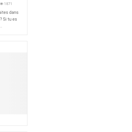
1871
fuites dans
? Si tu es
..