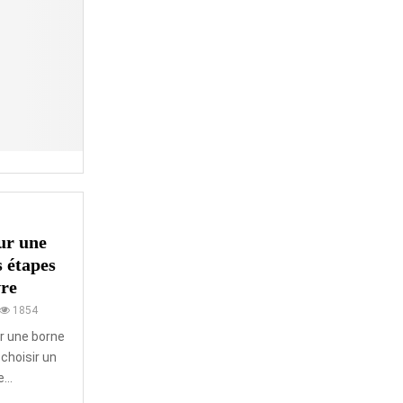
ur une
s étapes
vre
1854
ur une borne
 choisir un
...