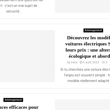
 seulement une question de
t : c’est un vrai sujet de
sécurité...
Aménagement
Découvrez les modèl
voitures électriques 
leurs prix : une alter
écologique et abor
by
Irene
5 août 2023
0
Si tu cherches une voiture élec
l’enjeu est souvent simple : t
modèle réellement adapté à
Aménagement
uces efficaces pour