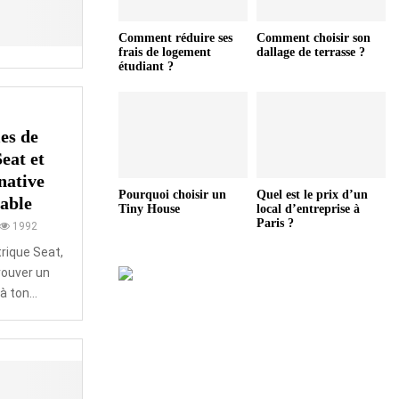
Comment réduire ses
Comment choisir son
frais de logement
dallage de terrasse ?
étudiant ?
es de
Seat et
native
Pourquoi choisir un
Quel est le prix d’un
dable
Tiny House
local d’entreprise à
Paris ?
1992
trique Seat,
rouver un
 ton...