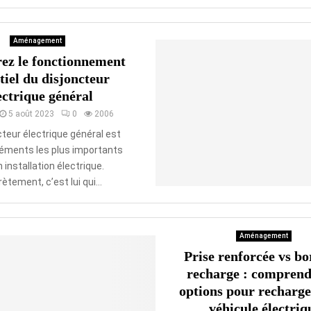
Aménagement
ez le fonctionnement
tiel du disjoncteur
ectrique général
5 août 2023
0
2006
cteur électrique général est
éléments les plus importants
 installation électrique.
ètement, c’est lui qui...
Aménagement
Prise renforcée vs bo
recharge : comprend
options pour recharge
véhicule électriq