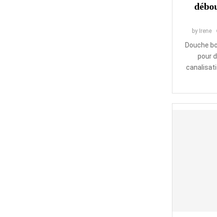
débou
by
Irene
Douche bo
pour 
canalisati