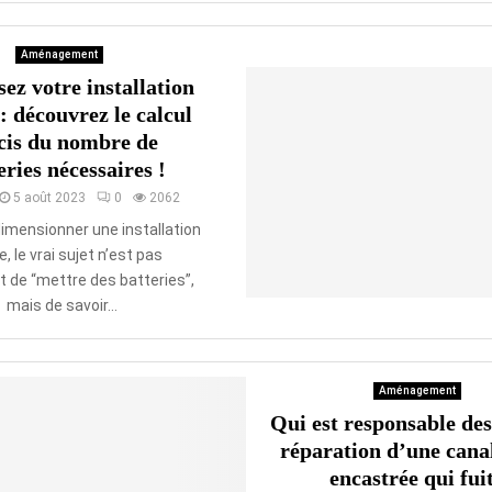
Aménagement
ez votre installation
 : découvrez le calcul
cis du nombre de
eries nécessaires !
5 août 2023
0
2062
dimensionner une installation
e, le vrai sujet n’est pas
 de “mettre des batteries”,
mais de savoir...
Aménagement
Qui est responsable des
réparation d’une canal
encastrée qui fuit