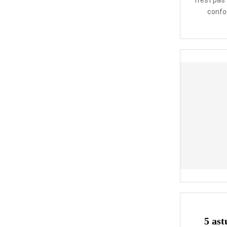
n’est pas
confor
5 ast