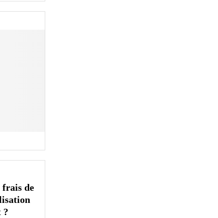
 frais de
isation
 ?