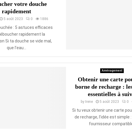
cher votre douche
rapidement
5 août 2023
0
1886
uchée : 5 astuces efficaces
déboucher rapidement la
on Si ta douche se vide mal,
que l’eau...
Aménagement
Obtenir une carte po
borne de recharge : le
essentielles à sui
by
Irene
5 août 2023
0
Si tu veux obtenir une carte po
de recharge, l’idée est simple :
fournisseur compatible