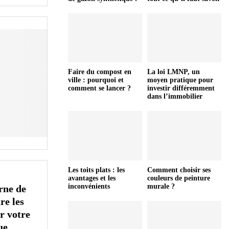
Faire du compost en
La loi LMNP, un
ville : pourquoi et
moyen pratique pour
comment se lancer ?
investir différemment
dans l’immobilier
Les toits plats : les
Comment choisir ses
avantages et les
couleurs de peinture
inconvénients
murale ?
rne de
re les
r votre
ue