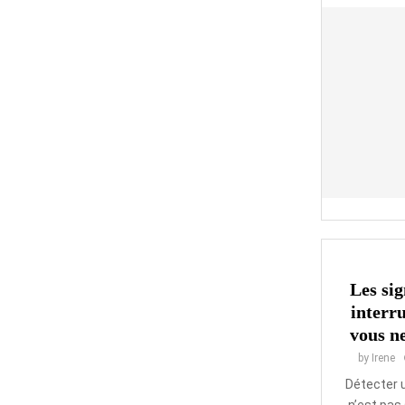
Les sig
interru
vous ne
by
Irene
Détecter u