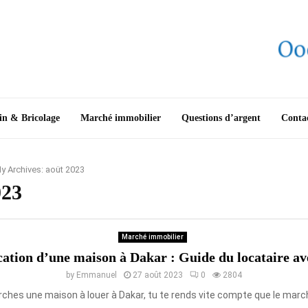
in & Bricolage
Marché immobilier
Questions d’argent
Conta
y Archives: août 2023
023
Marché immobilier
ation d’une maison à Dakar : Guide du locataire av
by
Emmanuel
27 août 2023
0
2804
rches une maison à louer à Dakar, tu te rends vite compte que le march