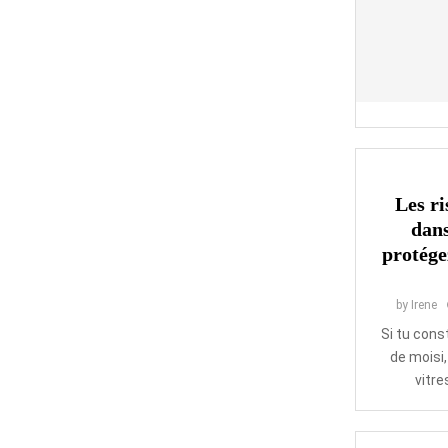
Les ri
dans
protége
by
Irene
Si tu cons
de moisi,
vitre