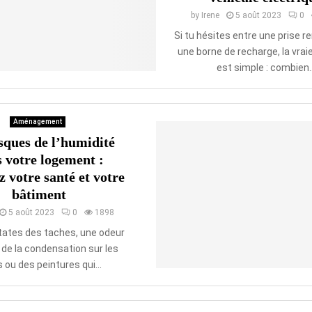
by
Irene
5 août 2023
0
Si tu hésites entre une prise r
une borne de recharge, la vrai
est simple : combien..
Aménagement
sques de l’humidité
 votre logement :
z votre santé et votre
bâtiment
5 août 2023
0
1898
tates des taches, une odeur
 de la condensation sur les
s ou des peintures qui...