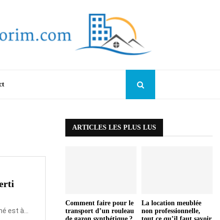
ct
ARTICLES LES PLUS LUS
erti
Comment faire pour le
La location meublée
é est à...
transport d’un rouleau
non professionnelle,
de gazon synthétique ?
tout ce qu’il faut savoir