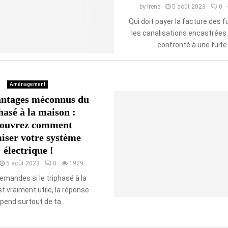
by
Irene
5 août 2023
0
Qui doit payer la facture des 
les canalisations encastrées 
confronté à une fuite.
Aménagement
antages méconnus du
hasé à la maison :
couvrez comment
iser votre système
électrique !
5 août 2023
0
1929
demandes si le triphasé à la
t vraiment utile, la réponse
pend surtout de ta...