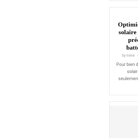
Optimis
solaire
pré
batt
by
Irene
Pour bien 
solair
seulement