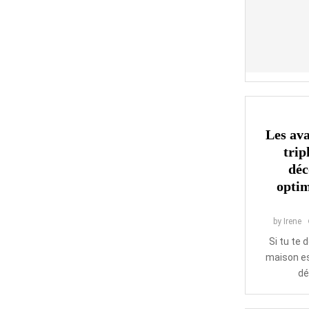
Les av
trip
dé
optim
by
Irene
Si tu te 
maison es
dé