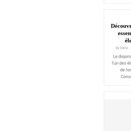
Découvr
essen
él
by
Irene
Le disjon
l’un des 
de ton
Concr