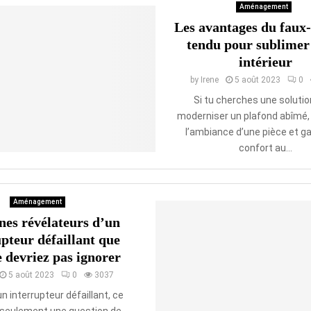
Aménagement
Les avantages du faux
tendu pour sublimer
intérieur
by
Irene
5 août 2023
0
Si tu cherches une solutio
moderniser un plafond abîmé,
l’ambiance d’une pièce et g
confort au...
Aménagement
nes révélateurs d’un
pteur défaillant que
 devriez pas ignorer
5 août 2023
0
3037
n interrupteur défaillant, ce