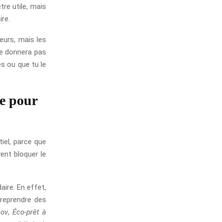
re utile, mais
ire.
eurs, mais les
 ne donnera pas
s ou que tu le
e pour
iel, parce que
ent bloquer le
ire. En effet,
treprendre des
ov
,
Éco-prêt à