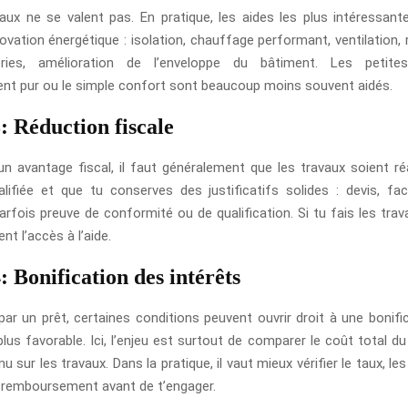
aux ne se valent pas. En pratique, les aides les plus intéressan
novation énergétique : isolation, chauffage performant, ventilation
ies, amélioration de l’enveloppe du bâtiment. Les petites
ent pur ou le simple confort sont beaucoup moins souvent aidés.
: Réduction fiscale
un avantage fiscal, il faut généralement que les travaux soient ré
alifiée et que tu conserves des justificatifs solides : devis, fact
parfois preuve de conformité ou de qualification. Si tu fais les tra
nt l’accès à l’aide.
: Bonification des intérêts
par un prêt, certaines conditions peuvent ouvrir droit à une bonifi
us favorable. Ici, l’enjeu est surtout de comparer le coût total du
nu sur les travaux. Dans la pratique, il vaut mieux vérifier le taux, le
e remboursement avant de t’engager.