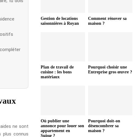
re, tu dois
ésidence
Gestion de locations
Comment rénover sa
saisonnières à Royan
maison ?
ositifs
s compléter
Plan de travail de
Pourquoi choisir une
cuisine : les bons
Entreprise gros œuvre ?
matériaux
avaux
Où publier une
Pourquoi doit-on
 aides ne sont
annonce pour louer son
désencombrer sa
appartement en
maison ?
es plus connus
Suisse ?