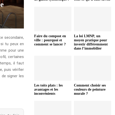
ue
Faire du compost en
La loi LMNP, un
ce secondaire,
ville : pourquoi et
moyen pratique pour
 si tu peux en
comment se lancer ?
investir différemment
dans l’immobilier
comme pour une
ofil, certaines
temps, il faut
, puis vérifier
t de signer les
Les toits plats : les
Comment choisir ses
avantages et les
couleurs de peinture
inconvénients
murale ?