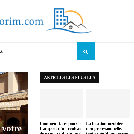
ct
ARTICLES LES PLUS LUS
que vous
Comment faire pour le
La location meublée
 votre
transport d’un rouleau
non professionnelle,
de gazon synthétique ?
tout ce qu’il faut savoir