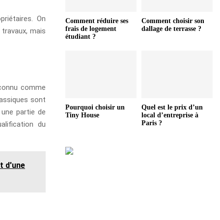
priétaires. On
Comment réduire ses
Comment choisir son
frais de logement
dallage de terrasse ?
travaux, mais
étudiant ?
 reconnu comme
lassiques sont
Pourquoi choisir un
Quel est le prix d’un
 une partie de
Tiny House
local d’entreprise à
Paris ?
alification du
t d'une