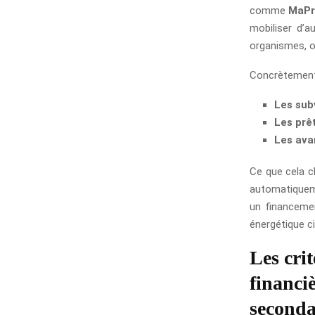
comme
MaPr
mobiliser d’a
organismes, o
Concrètement, 
Les sub
Les prê
Les ava
Ce que cela ch
automatiquem
un financemen
énergétique ci
Les crit
financi
seconda