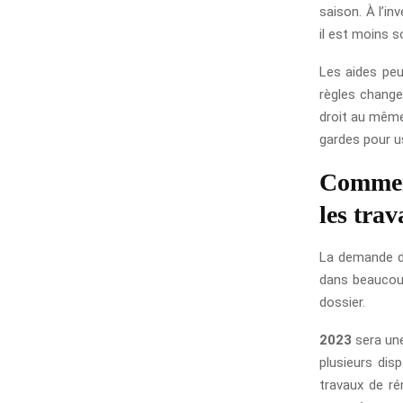
saison. À l’i
il est moins s
Les aides peu
règles changen
droit au même
gardes pour u
Comment
les tra
La demande d’
dans beaucoup
dossier.
2023
sera une
plusieurs dis
travaux de ré