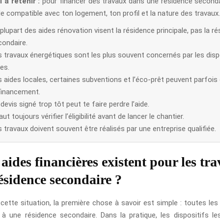
l a retenir :
pour financer des travaux dans une résidence secondai
aide compatible avec ton logement, ton profil et la nature des travaux.
plupart des aides rénovation visent la résidence principale, pas la r
condaire.
s travaux énergétiques sont les plus souvent concernés par les disp
les.
s aides locales, certaines subventions et l’éco-prêt peuvent parfoi
 financement.
devis signé trop tôt peut te faire perdre l’aide.
faut toujours vérifier l’éligibilité avant de lancer le chantier.
 travaux doivent souvent être réalisés par une entreprise qualifiée.
 aides financières existent pour les tr
ésidence secondaire ?
 cette situation, la première chose à savoir est simple : toutes les
à une résidence secondaire. Dans la pratique, les dispositifs l