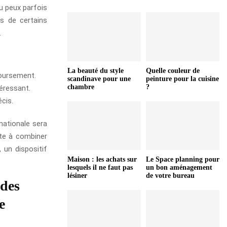
u peux parfois
es de certains
.
La beauté du style
Quelle couleur de
boursement.
scandinave pour une
peinture pour la cuisine
chambre
?
téressant.
écis.
 nationale sera
te à combiner
 un dispositif
Maison : les achats sur
Le Space planning pour
lesquels il ne faut pas
un bon aménagement
lésiner
de votre bureau
ides
e