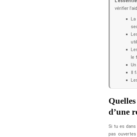
L’essentie
vérifier l’
La 
se
Le
uti
Le
le
Un 
Il 
Les
Quelles
d’une r
Si tu es dans
pas ouvertes 