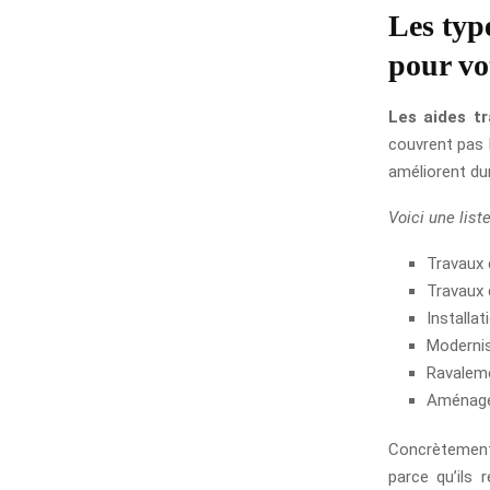
Les typ
pour vo
Les aides t
couvrent pas 
améliorent du
Voici une list
Travaux 
Travaux 
Installa
Modernis
Ravalem
Aménage
Concrètement,
parce qu’ils 