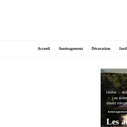
Accueil
Aménagement
Décoration
Jard
Home
Am
Les aides
devez savoir
Aménagemen
Les a