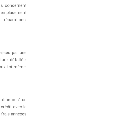
tes concernent
, remplacement
 réparations,
alisés par une
ure détaillée,
vaux toi-même,
cation ou à un
 crédit avec le
s frais annexes