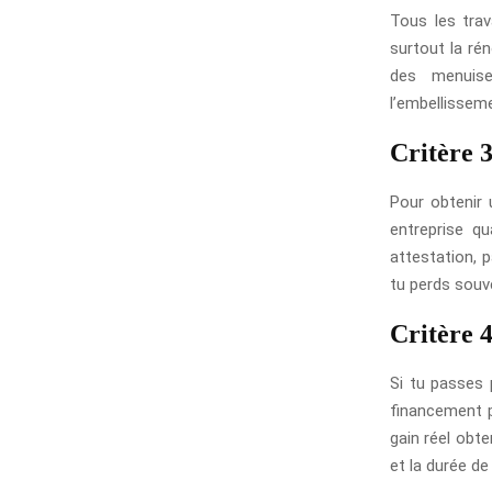
Tous les trav
surtout la ré
des menuiser
l’embellissem
Critère 3
Pour obtenir 
entreprise qu
attestation, 
tu perds souve
Critère 4
Si tu passes 
financement pl
gain réel obte
et la durée d