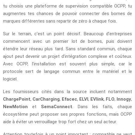
tu choisis une plateforme de supervision compatible OCPP, tu
augmentes tes chances de pouvoir connecter des bornes de
marques différentes sans repartir de zéro à chaque fois.
Sur le terrain, c’est un point décisif. Beaucoup d’entreprises
commencent avec un premier lot de bornes, puis doivent
étendre leur réseau plus tard. Sans standard commun, chaque
ajout peut devenir un projet d’intégration complexe et coûteux.
Avec OCPP, l’installation est souvent plus simple, car le
protocole sert de langage commun entre le matériel et le
logiciel.
Les fournisseurs cités dans la source incluent notamment
ChargePoint
,
CarCharging
,
Efacec
,
ELVI
,
EVlink
,
FLO
,
Innogy
,
NewMotion
et
SemaConnect
. Dans les faits, chaque
écosystème peut proposer ses propres fonctions, mais OCPP
aide à éviter un verrouillage trop fort chez un seul acteur.
Attention toutefois à un point important : compatible ne veut