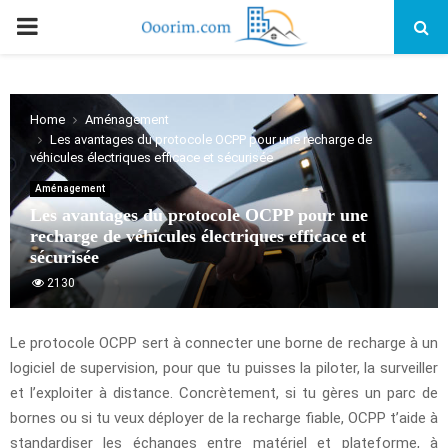
PRIMARY
MENU
Home
Aménagement
Les avantages du protocole OCPP pour une recharge de
véhicules électriques efficace et sécurisée
Aménagement
Les avantages du protocole OCPP pour une
recharge de véhicules électriques efficace et
sécurisée
2130
Le protocole OCPP sert à connecter une borne de recharge à un
logiciel de supervision, pour que tu puisses la piloter, la surveiller
et l’exploiter à distance. Concrètement, si tu gères un parc de
bornes ou si tu veux déployer de la recharge fiable, OCPP t’aide à
standardiser les échanges entre matériel et plateforme, à