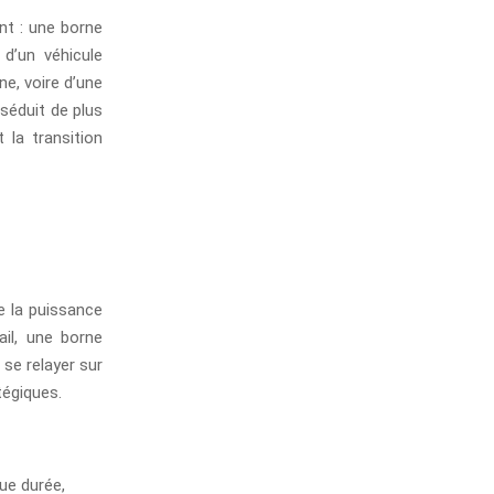
nt : une borne
 d’un véhicule
ne, voire d’une
 séduit de plus
 la transition
e la puissance
ail, une borne
 se relayer sur
tégiques.
ue durée,