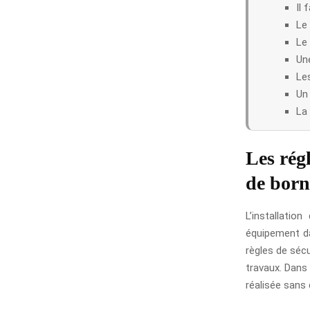
Il 
Le 
Le 
Une
Les
Un 
La 
Les rég
de born
L’installatio
équipement da
règles de sécu
travaux. Dans 
réalisée sans 