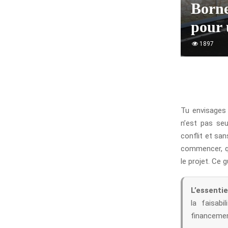
Borne
pour 
1897
Tu envisages 
n’est pas seu
conflit et sa
commencer, qu
le projet. Ce 
L’essentiel
la faisabi
financemen