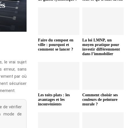
és
Faire du compost en
La loi LMNP, un
ville : pourquoi et
moyen pratique pour
comment se lancer ?
investir différemment
dans l’immobilier
 le vrai sujet
s erreur, sans
ûrement par où
ment sécuriser
einement.
Les toits plats : les
Comment choisir ses
avantages et les
couleurs de peinture
inconvénients
murale ?
 de vérifier
 un mode de