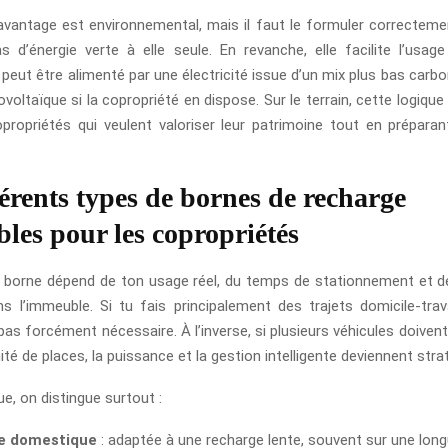
avantage est environnemental, mais il faut le formuler correcteme
s d’énergie verte à elle seule. En revanche, elle facilite l’usage
i peut être alimenté par une électricité issue d’un mix plus bas carbo
voltaïque si la copropriété en dispose. Sur le terrain, cette logique
propriétés qui veulent valoriser leur patrimoine tout en préparant
férents types de bornes de recharge
bles pour les copropriétés
a borne dépend de ton usage réel, du temps de stationnement et d
ns l’immeuble. Si tu fais principalement des trajets domicile-trav
 pas forcément nécessaire. À l’inverse, si plusieurs véhicules doivent
té de places, la puissance et la gestion intelligente deviennent stra
ue, on distingue surtout :
e domestique
: adaptée à une recharge lente, souvent sur une long