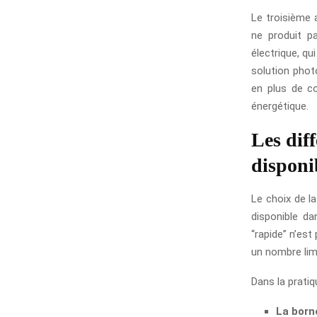
Le troisième 
ne produit pa
électrique, qu
solution photo
en plus de co
énergétique.
Les dif
disponi
Le choix de l
disponible da
“rapide” n’est
un nombre limi
Dans la pratiq
La born