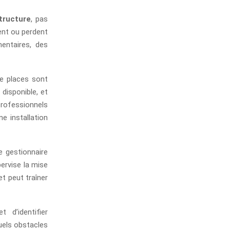
structure
, pas
ent ou perdent
entaires, des
de places sont
disponible, et
professionnels
e installation
le gestionnaire
pervise la mise
et peut traîner
 d’identifier
uels obstacles