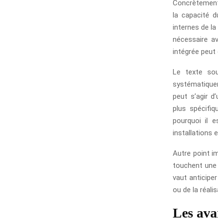
Concrètement, 
la capacité d
internes de la
nécessaire av
intégrée peut
Le texte sou
systématiquem
peut s’agir d
plus spécifiq
pourquoi il 
installations 
Autre point im
touchent une 
vaut anticipe
ou de la réalis
Les ava