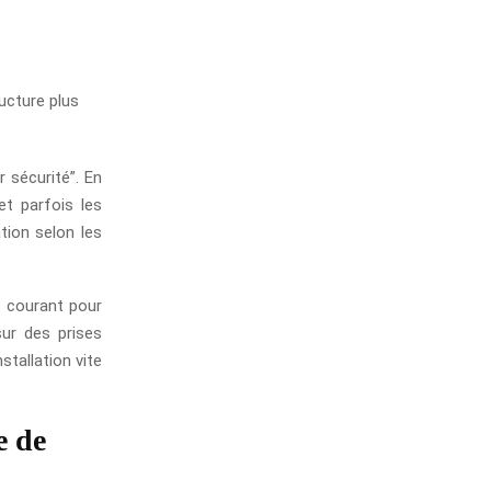
ucture plus
r sécurité”. En
et parfois les
tion selon les
us courant pour
sur des prises
stallation vite
e de