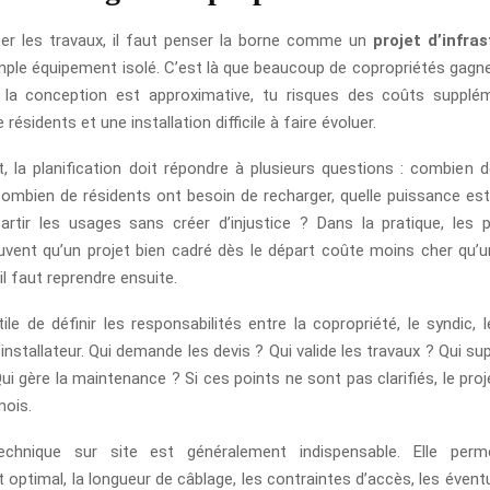
er les travaux, il faut penser la borne comme un
projet d’infra
le équipement isolé. C’est là que beaucoup de copropriétés gagn
 la conception est approximative, tu risques des coûts supplém
résidents et une installation difficile à faire évoluer.
 la planification doit répondre à plusieurs questions : combien 
ombien de résidents ont besoin de recharger, quelle puissance est 
tir les usages sans créer d’injustice ? Dans la pratique, les 
vent qu’un projet bien cadré dès le départ coûte moins cher qu’un
’il faut reprendre ensuite.
tile de définir les responsabilités entre la copropriété, le syndic, 
’installateur. Qui demande les devis ? Qui valide les travaux ? Qui su
ui gère la maintenance ? Si ces points ne sont pas clarifiés, le proj
mois.
echnique sur site est généralement indispensable. Elle permet
 optimal, la longueur de câblage, les contraintes d’accès, les évent