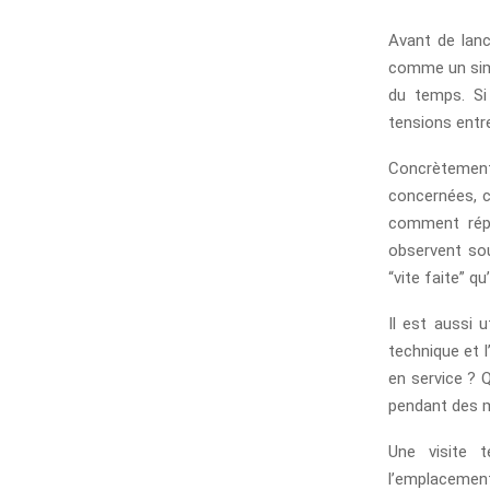
Avant de lanc
comme un simp
du temps. Si
tensions entre 
Concrètement,
concernées, c
comment répar
observent sou
“vite faite” qu
Il est aussi u
technique et l
en service ? Q
pendant des 
Une visite t
l’emplacement