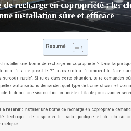
 de recharge en copropriété : les cl
une installation sûre et efficace
Résumé
d’installer une borne de recharge en copropriété ? Dans la pratique,
lement “est-ce possible ?”, mais surtout “comment le faire san
ns surcoût inutile”. Si tu es dans cette situation, tu te demandes s
elles autorisations demander, quel type de borne choisir et com
guide te donne une vision claire, concrète et fiable pour avancer ser
 a retenir :
installer une borne de recharge en copropriété demande
lité technique, de respecter le cadre juridique et de choisir
t adapté.