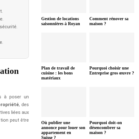
t.
e.
Gestion de locations
Comment rénover sa
saisonnières à Royan
maison ?
sécurité.
e.
Plan de travail de
Pourquoi choisir une
lation
cuisine : les bons
Entreprise gros œuvre ?
matériaux
 à poser un
propriété
, des
tives liées aux
ation peut être
Où publier une
Pourquoi doit-on
annonce pour louer son
désencombrer sa
appartement en
maison ?
Suisse ?