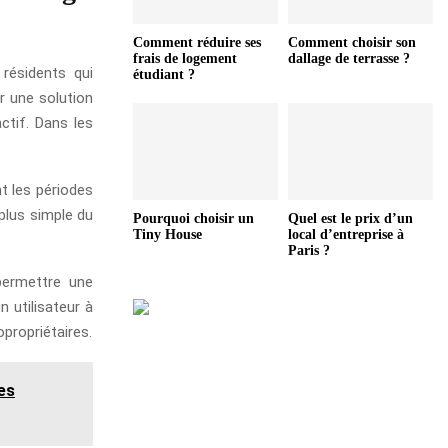
Comment réduire ses
Comment choisir son
frais de logement
dallage de terrasse ?
résidents qui
étudiant ?
r une solution
ctif. Dans les
nt les périodes
 plus simple du
Pourquoi choisir un
Quel est le prix d’un
Tiny House
local d’entreprise à
Paris ?
permettre une
n utilisateur à
opropriétaires.
les