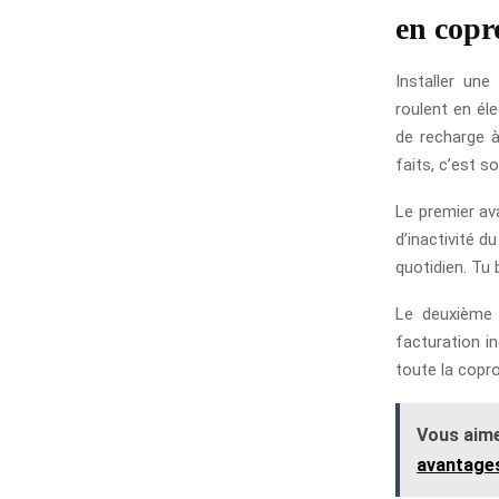
en copr
Installer une
roulent en él
de recharge à
faits, c’est s
Le premier ava
d’inactivité d
quotidien. Tu 
Le deuxième 
facturation in
toute la copro
Vous aime
avantage