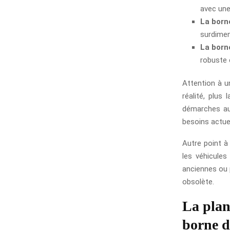
avec une
La born
surdimens
La born
robuste 
Attention à un
réalité, plus
démarches aug
besoins actue
Autre point à 
les véhicules
anciennes ou p
obsolète.
La plan
borne d