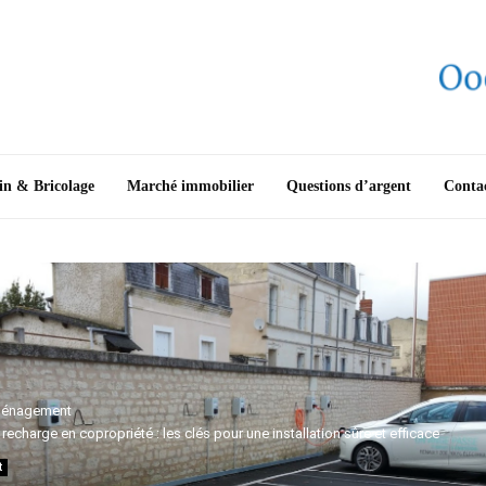
in & Bricolage
Marché immobilier
Questions d’argent
Conta
énagement
recharge en copropriété : les clés pour une installation sûre et efficace
t