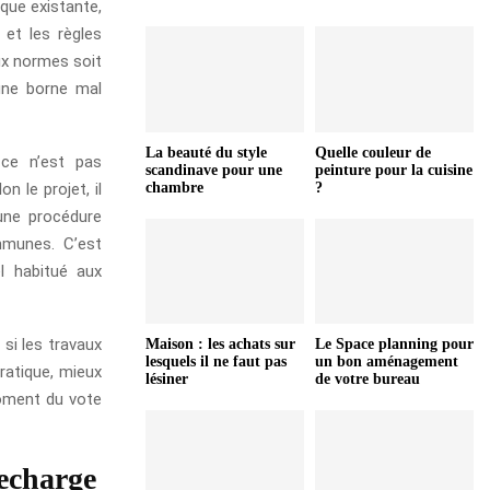
ique existante,
 et les règles
aux normes soit
 une borne mal
La beauté du style
Quelle couleur de
 ce n’est pas
scandinave pour une
peinture pour la cuisine
 le projet, il
chambre
?
’une procédure
ommunes. C’est
l habitué aux
 si les travaux
Maison : les achats sur
Le Space planning pour
lesquels il ne faut pas
un bon aménagement
ratique, mieux
lésiner
de votre bureau
moment du vote
recharge