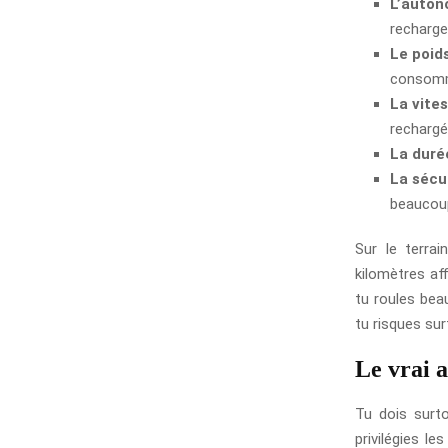
L’auton
recharge
Le poid
consomm
La vite
rechargé
La duré
La sécu
beaucou
Sur le terra
kilomètres aff
tu roules bea
tu risques sur
Le vrai a
Tu dois surto
privilégies le