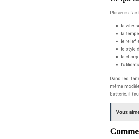
Plusieurs fac
la vites
la tempér
le relief 
le style 
la charg
l’utilisa
Dans les fai
même modèle n
batterie, il f
Vous aime
Comment