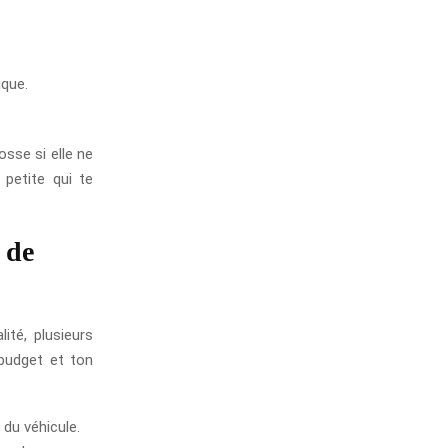
ique.
osse si elle ne
 petite qui te
e de
ité, plusieurs
 budget et ton
 du véhicule.