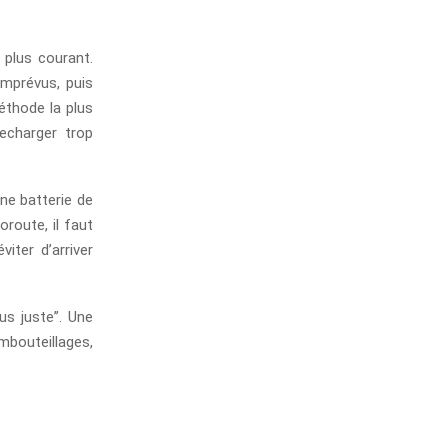
 plus courant.
imprévus, puis
éthode la plus
echarger trop
une batterie de
oroute, il faut
iter d’arriver
us juste”. Une
mbouteillages,