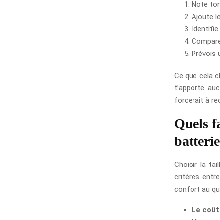
Note ton
Ajoute l
Identifie
Compare 
Prévois 
Ce que cela ch
t’apporte auc
forcerait à re
Quels fa
batteri
Choisir la ta
critères entr
confort au qu
Le coût