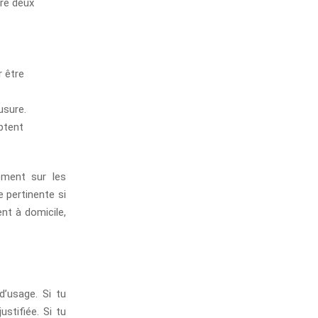
tre deux
 être
usure.
ptent
ement sur les
e pertinente si
nt à domicile,
d’usage. Si tu
ustifiée. Si tu