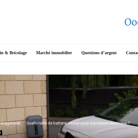
in & Bricolage
Marché immobilier
Questions d’argent
Conta
énagement
Quelle taille de batterie choisir pour ma voiture électrique ?
t