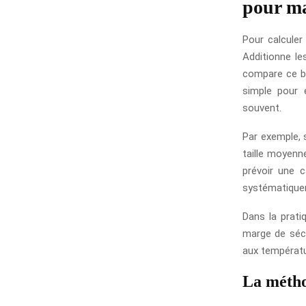
pour ma
Pour calculer
Additionne le
compare ce be
simple pour 
souvent.
Par exemple, s
taille moyenne
prévoir une c
systématiquem
Dans la prati
marge de sécu
aux températu
La métho