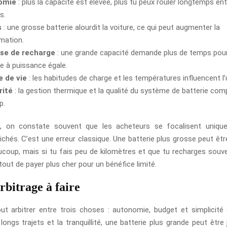
omie
: plus la capacité est élevée, plus tu peux rouler longtemps en
s.
s
: une grosse batterie alourdit la voiture, ce qui peut augmenter la
ation.
sse de recharge
: une grande capacité demande plus de temps pour
e à puissance égale.
e de vie
: les habitudes de charge et les températures influencent l’
rité
: la gestion thermique et la qualité du système de batterie com
p.
in, on constate souvent que les acheteurs se focalisent uniqu
ichés. C’est une erreur classique. Une batterie plus grosse peut êtr
ucoup, mais si tu fais peu de kilomètres et que tu recharges souve
tout de payer plus cher pour un bénéfice limité.
rbitrage à faire
ut arbitrer entre trois choses : autonomie, budget et simplicité 
s longs trajets et la tranquillité, une batterie plus grande peut être j