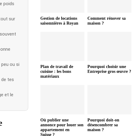
le poids
tout sur
Gestion de locations
Comment rénover sa
saisonnières à Royan
maison ?
 souvent
 bonne
 peu ou si
Plan de travail de
Pourquoi choisir une
cuisine : les bons
Entreprise gros œuvre ?
matériaux
 de tes
e et le
Où publier une
Pourquoi doit-on
e
annonce pour louer son
désencombrer sa
appartement en
maison ?
Suisse ?