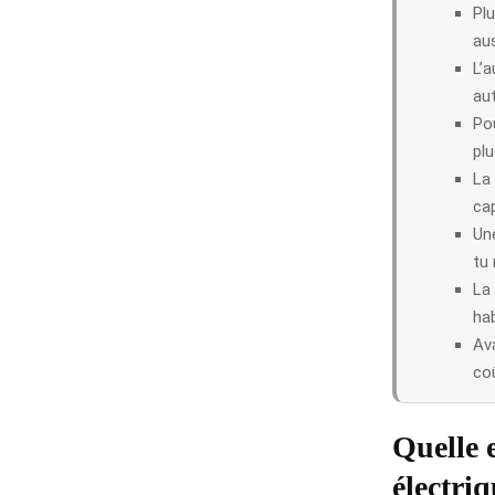
Plu
aus
L’a
au
Po
plu
La
ca
Une
tu
La
ha
Ava
coû
Quelle 
électriq