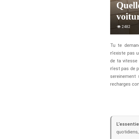
Quell
voitu
2482
Tu te demande
n’existe pas u
de ta vitesse
n’est pas de p
sereinement s
recharges con
L’essenti
quotidiens,