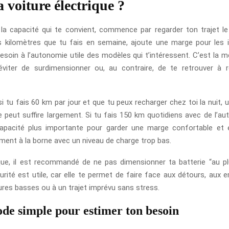
 voiture électrique ?
 la capacité qui te convient, commence par regarder ton trajet le
s kilomètres que tu fais en semaine, ajoute une marge pour les 
soin à l’autonomie utile des modèles qui t’intéressent. C’est la m
éviter de surdimensionner ou, au contraire, de te retrouver à r
i tu fais 60 km par jour et que tu peux recharger chez toi la nuit, 
 peut suffire largement. Si tu fais 150 km quotidiens avec de l’aut
apacité plus importante pour garder une marge confortable et év
ent à la borne avec un niveau de charge trop bas.
que, il est recommandé de ne pas dimensionner ta batterie “au pl
rité est utile, car elle te permet de faire face aux détours, aux e
res basses ou à un trajet imprévu sans stress.
de simple pour estimer ton besoin