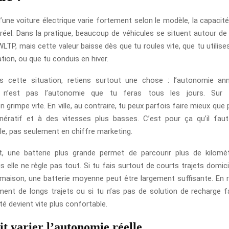
une voiture électrique varie fortement selon le modèle, la capacité
réel. Dans la pratique, beaucoup de véhicules se situent autour d
LTP, mais cette valeur baisse dès que tu roules vite, que tu utilise
ation, ou que tu conduis en hiver.
s cette situation, retiens surtout une chose : l’autonomie an
r n’est pas l’autonomie que tu feras tous les jours. Sur a
rimpe vite. En ville, au contraire, tu peux parfois faire mieux que
nératif et à des vitesses plus basses. C’est pour ça qu’il fau
le, pas seulement en chiffre marketing.
, une batterie plus grande permet de parcourir plus de kilomè
s elle ne règle pas tout. Si tu fais surtout de courts trajets domici
 maison, une batterie moyenne peut être largement suffisante. En r
ement de longs trajets ou si tu n’as pas de solution de recharge fa
é devient vite plus confortable.
it varier l’autonomie réelle