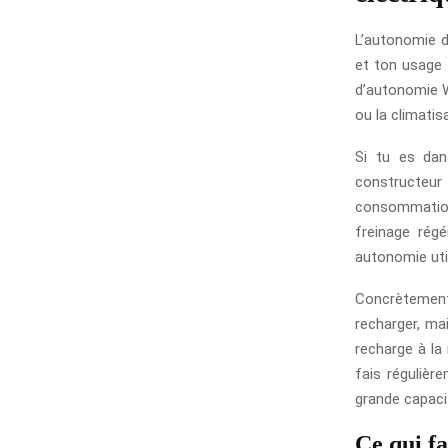
L’autonomie d’
et ton usage 
d’autonomie W
ou la climatis
Si tu es dan
constructeu
consommation g
freinage régé
autonomie uti
Concrètement
recharger, mai
recharge à la
fais régulièr
grande capacit
Ce qui fa