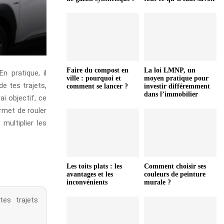
Faire du compost en
La loi LMNP, un
n pratique, il
ville : pourquoi et
moyen pratique pour
de tes trajets,
comment se lancer ?
investir différemment
dans l’immobilier
i objectif, ce
ermet de rouler
multiplier les
Les toits plats : les
Comment choisir ses
avantages et les
couleurs de peinture
inconvénients
murale ?
tes trajets