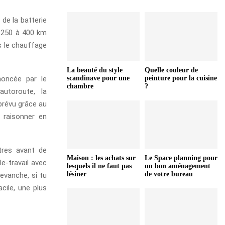
 de la batterie
e 250 à 400 km
s le chauffage
La beauté du style
Quelle couleur de
noncée par le
scandinave pour une
peinture pour la cuisine
chambre
?
utoroute, la
 prévu grâce au
t raisonner en
tres avant de
Maison : les achats sur
Le Space planning pour
le-travail avec
lesquels il ne faut pas
un bon aménagement
lésiner
de votre bureau
evanche, si tu
cile, une plus