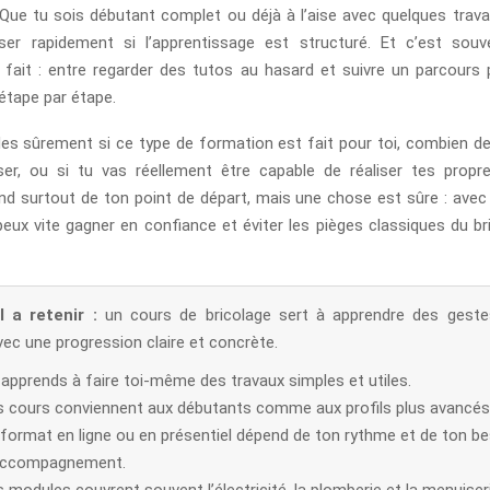
 Que tu sois débutant complet ou déjà à l’aise avec quelques trava
ser rapidement si l’apprentissage est structuré. Et c’est souv
 fait : entre regarder des tutos au hasard et suivre un parcours
étape par étape.
s sûrement si ce type de formation est fait pour toi, combien de
er, ou si tu vas réellement être capable de réaliser tes propr
d surtout de ton point de départ, mais une chose est sûre : ave
peux vite gagner en confiance et éviter les pièges classiques du bri
l a retenir :
un cours de bricolage sert à apprendre des gestes
vec une progression claire et concrète.
 apprends à faire toi-même des travaux simples et utiles.
s cours conviennent aux débutants comme aux profils plus avancés
 format en ligne ou en présentiel dépend de ton rythme et de ton be
accompagnement.
 modules couvrent souvent l’électricité, la plomberie et la menuiseri