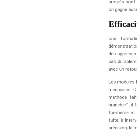
progrès sont 
on gagne aussi
Efficac
Une formati
démonstration
des apprenants
pas durableme
avec un retour
Les modules le
menuiserie. 
méthode fait 
brancher” : il
toi-même et s
fuite, à inter
précision, la 