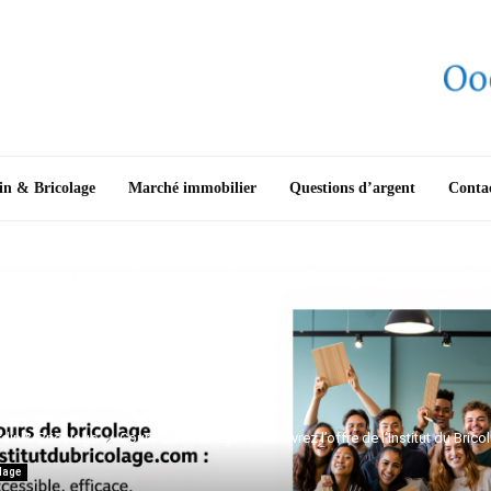
in & Bricolage
Marché immobilier
Questions d’argent
Conta
din & Bricolage
Cours de Bricolage : Découvrez l’offre de l’Institut du Brico
olage