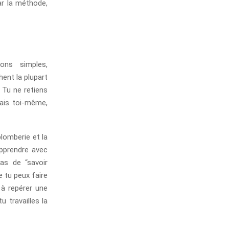
ar la méthode,
ons simples,
ent la plupart
. Tu ne retiens
fais toi-même,
plomberie et la
pprendre avec
pas de “savoir
e tu peux faire
 à repérer une
u travailles la