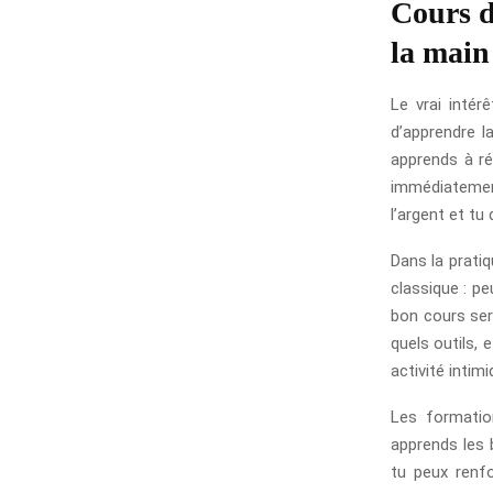
Cours d
la main
Le vrai intér
d’apprendre l
apprends à ré
immédiatement
l’argent et t
Dans la prati
classique : pe
bon cours sert
quels outils,
activité intim
Les formatio
apprends les 
tu peux renfo