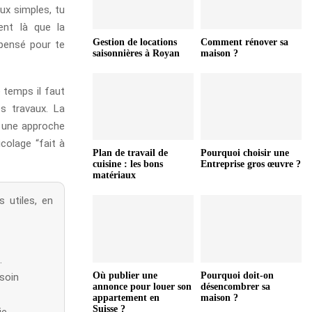
ux simples, tu
ent là que la
Gestion de locations
Comment rénover sa
 pensé pour te
saisonnières à Royan
maison ?
 temps il faut
es travaux. La
c une approche
colage “fait à
Plan de travail de
Pourquoi choisir une
cuisine : les bons
Entreprise gros œuvre ?
matériaux
 utiles, en
.
Où publier une
Pourquoi doit-on
soin
annonce pour louer son
désencombrer sa
appartement en
maison ?
Suisse ?
e.