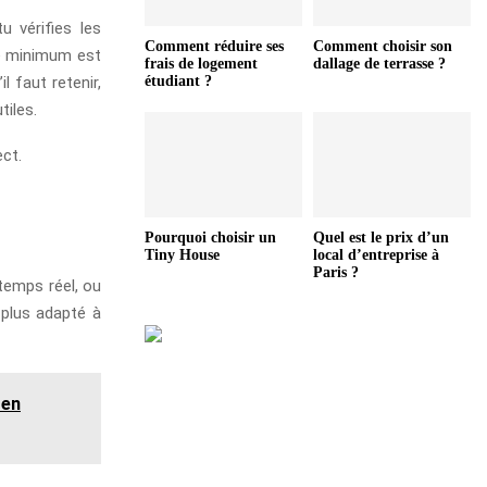
u vérifies les
Comment réduire ses
Comment choisir son
âge minimum est
frais de logement
dallage de terrasse ?
l faut retenir,
étudiant ?
tiles.
ect.
Pourquoi choisir un
Quel est le prix d’un
Tiny House
local d’entreprise à
Paris ?
 temps réel, ou
 plus adapté à
 en