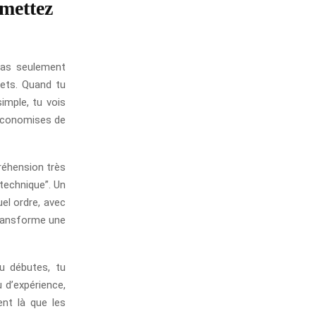
 mettez
pas seulement
rets. Quand tu
imple, tu vois
 économises de
réhension très
“technique”. Un
uel ordre, avec
transforme une
u débutes, tu
 d’expérience,
ent là que les