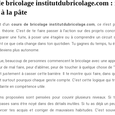
e bricolage institutdubricolage.com :
 à la pâte
êt d’un
cours de bricolage institutdubricolage.com
, ce n’est 
a théorie. C’est de te faire passer à l’action sur des projets conc
parer une fuite, à poser une étagère ou à comprendre un circuit s
 ce que cela change dans ton quotidien. Tu gagnes du temps, tu
u deviens plus autonome.
que, beaucoup de personnes commencent le bricolage avec une app
ur de mal faire, peur d’abîmer, peur de toucher à quelque chose de 
 justement à casser cette barrière. Il te montre quoi faire, dans q
 et surtout pourquoi chaque geste compte. C’est cette logique qui 
idante en compétence utile.
ns proposées sont pensées pour couvrir plusieurs niveaux. Si t
bases sans être noyé dans des détails inutiles. Si tu as déjà un peu
rcer tes acquis et corriger de mauvaises habitudes. C’est souv