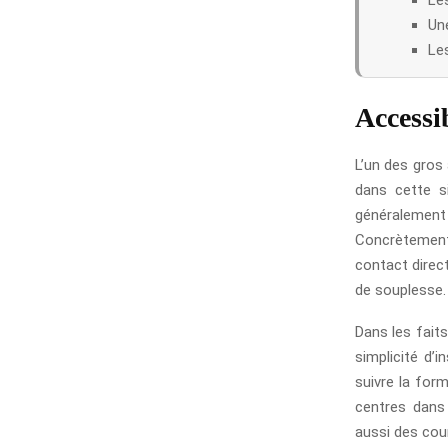
Une
Les
Accessib
L’un des gros
dans cette s
généralement 
Concrètement,
contact direct
de souplesse.
Dans les faits
simplicité d’i
suivre la for
centres dans 
aussi des cour