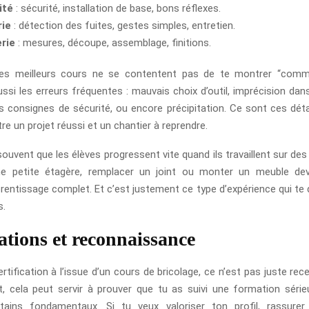
ité
: sécurité, installation de base, bons réflexes.
ie
: détection des fuites, gestes simples, entretien.
rie
: mesures, découpe, assemblage, finitions.
 les meilleurs cours ne se contentent pas de te montrer “commen
ussi les erreurs fréquentes : mauvais choix d’outil, imprécision da
s consignes de sécurité, ou encore précipitation. Ce sont ces détai
re un projet réussi et un chantier à reprendre.
ouvent que les élèves progressent vite quand ils travaillent sur des
ne petite étagère, remplacer un joint ou monter un meuble dev
prentissage complet. Et c’est justement ce type d’expérience qui te 
s.
cations et reconnaissance
rtification à l’issue d’un cours de bricolage, ce n’est pas juste rece
 cela peut servir à prouver que tu as suivi une formation séri
rtains fondamentaux. Si tu veux valoriser ton profil, rassurer