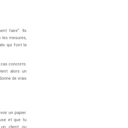
t faire”. Ils
ns les mesures,
ls qui font la
 cas concrets.
ient alors un
donne de vrais
voir un papier.
euse et que tu
 un client ou