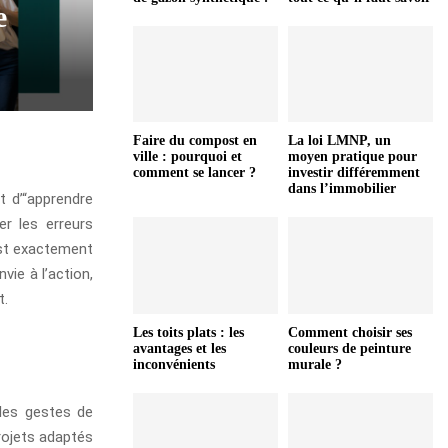
e
Faire du compost en
La loi LMNP, un
ville : pourquoi et
moyen pratique pour
comment se lancer ?
investir différemment
dans l’immobilier
t d’“apprendre
er les erreurs
est exactement
nvie à l’action,
t.
Les toits plats : les
Comment choisir ses
avantages et les
couleurs de peinture
inconvénients
murale ?
 les gestes de
projets adaptés