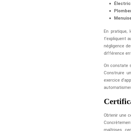
Électric
Plomber
Menuise
En pratique,
t’expliquent a
négligence de
différence ent
On constate s
Construire u
exercice d’ap
automatisme
Certifi
Obtenir une ce
Concrètement,
maîtrises ce