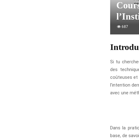
Cours
l’Ins
687
Introdu
Si tu cherch
des technique
coûteuses et 
l’intention der
avec une méth
Dans la prati
base, de savoi