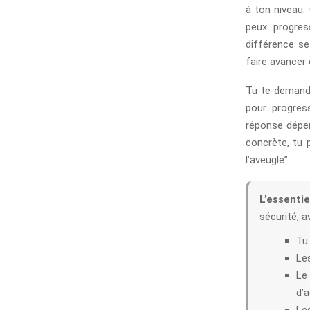
à ton niveau.
peux progres
différence se
faire avancer 
Tu te demande
pour progress
réponse dépen
concrète, tu 
l’aveugle”.
L’essentie
sécurité, a
Tu
Le
Le
d’
Les