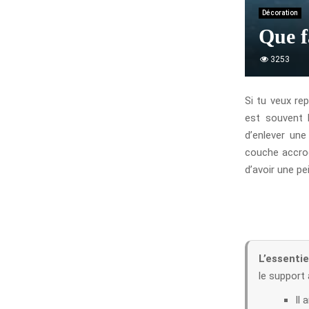
Décoration
Que f
3253
Si tu veux re
est souvent l
d’enlever une
couche accroc
d’avoir une pei
L’essentiel
le support 
Il 