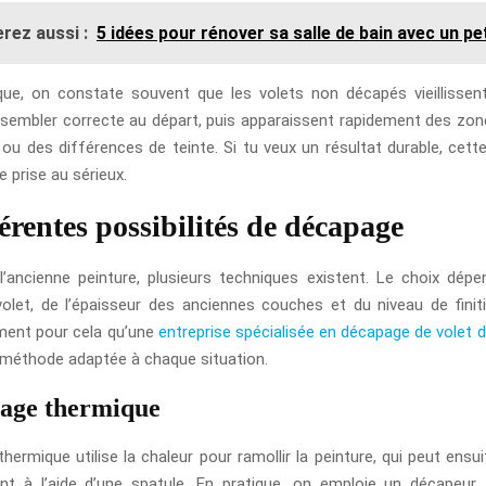
rez aussi :
5 idées pour rénover sa salle de bain avec un pe
que, on constate souvent que les volets non décapés vieillissen
 sembler correcte au départ, puis apparaissent rapidement des zon
ou des différences de teinte. Si tu veux un résultat durable, cett
e prise au sérieux.
érentes possibilités de décapage
l’ancienne peinture, plusieurs techniques existent. Le choix dép
olet, de l’épaisseur des anciennes couches et du niveau de finit
ment pour cela qu’une
entreprise spécialisée en décapage de volet d
méthode adaptée à chaque situation.
age thermique
ermique utilise la chaleur pour ramollir la peinture, qui peut ensui
nt à l’aide d’une spatule. En pratique, on emploie un décapeur