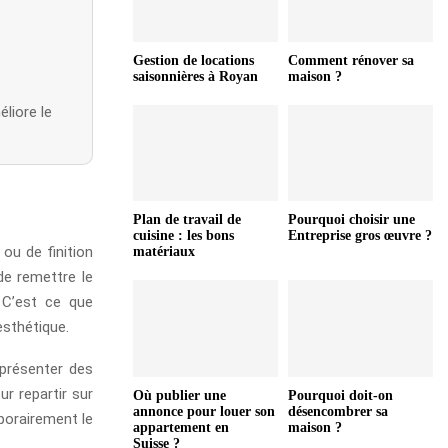
.
Gestion de locations
Comment rénover sa
saisonnières à Royan
maison ?
éliore le
Plan de travail de
Pourquoi choisir une
cuisine : les bons
Entreprise gros œuvre ?
ou de finition
matériaux
de remettre le
. C’est ce que
esthétique.
 présenter des
ur repartir sur
Où publier une
Pourquoi doit-on
annonce pour louer son
désencombrer sa
porairement le
appartement en
maison ?
Suisse ?