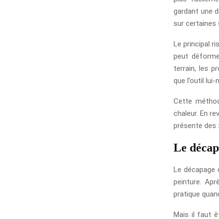
gardant une d
sur certaines 
Le principal r
peut déformer
terrain, les 
que l’outil lu
Cette méthode
chaleur. En r
présente des 
Le décap
Le décapage c
peinture. Apr
pratique quand
Mais il faut ê