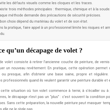
évite les défauts visuels comme les cloques et les traces.
existe trois méthodes principales : thermique, chimique et à la soude
aque méthode demande des précautions de sécurité précises.
 bon choix dépend du matériau du volet et de son état.
s la pratique, faire appel à un professionnel limite les risques et am
du.
ce qu’un décapage de volet ?
e volet consiste à retirer l’ancienne couche de peinture, de vernis 
quer un nouveau revêtement. En pratique, cette opération permet 
ou presque, afin d’obtenir une base saine, propre et régulière
s professionnels quand ils veulent garantir une peinture durable et 
 cette situation où ton volet commence à ternir, à s’écailler ou à
ères, le décapage n’est pas un “plus” : c’est souvent la condition po
es. Sans cette préparation, la nouvelle peinture peut masquer tem
 elle ne le règle pas.