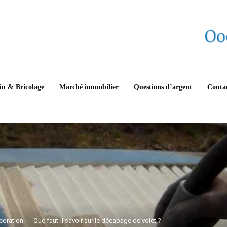
in & Bricolage
Marché immobilier
Questions d’argent
Conta
coration
Que faut-il savoir sur le décapage de volet ?