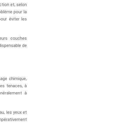
tion et, selon
roblème pour la
our éviter les
ieurs couches
dispensable de
age chimique,
res tenaces, à
énéralement à
u, les yeux et
impérativement