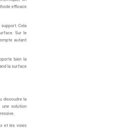
thode efficace
e support. Cela
urface. Sur le
 compte autant
pporte bien la
and la surface
u dissoudre la
t une solution
ressive.
ux et les voies