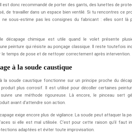
. Il est donc recommandé de porter des gants, des lunettes de protec
lisé, de travailler dans un espace bien ventilé. Si tu rencontres ce p
, ne sous-estime pas les consignes du fabricant : elles sont là p
 le décapage chimique est utile quand le volet présente plus
une peinture qui résiste au ponçage classique. Il reste toutefois in
r le temps de pose et de nettoyer correctement après intervention.
age à la soude caustique
à la soude caustique fonctionne sur un principe proche du décap
produit plus corrosif. Il est utilisé pour décoller certaines peintu
 suivre une méthode rigoureuse. Là encore, le pinceau sert g
roduit avant d’attendre son action.
capage exige encore plus de vigilance. La soude peut attaquer la pea
faces si elle est mal utilisée. C’est pour cette raison qu’il faut 
otections adaptées et éviter toute improvisation.