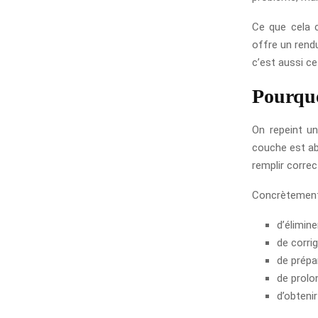
Ce que cela c
offre un rend
c’est aussi ce
Pourquo
On repeint un 
couche est ab
remplir corre
Concrètement,
d’élimine
de corri
de prépar
de prolon
d’obtenir