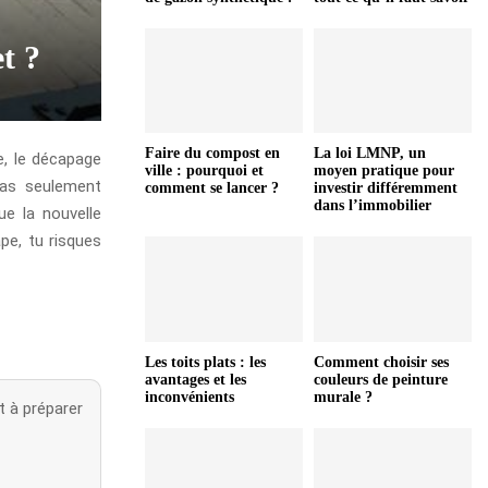
t ?
Faire du compost en
La loi LMNP, un
e, le décapage
ville : pourquoi et
moyen pratique pour
 pas seulement
comment se lancer ?
investir différemment
dans l’immobilier
ue la nouvelle
pe, tu risques
Les toits plats : les
Comment choisir ses
avantages et les
couleurs de peinture
inconvénients
murale ?
t à préparer