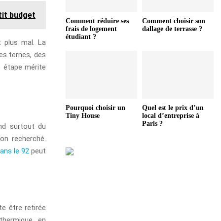
tit budget
Comment réduire ses
Comment choisir son
frais de logement
dallage de terrasse ?
étudiant ?
t plus mal. La
es ternes, des
e étape mérite
Pourquoi choisir un
Quel est le prix d’un
Tiny House
local d’entreprise à
Paris ?
end surtout du
ion recherché.
ans le 92
peut
te être retirée
 thermique, en