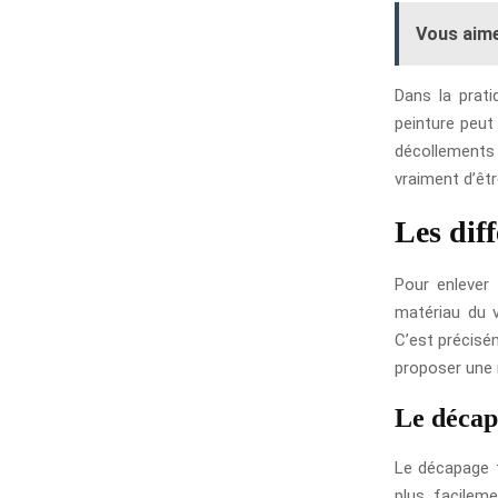
Vous aime
Dans la prati
peinture peut
décollements 
vraiment d’êtr
Les diff
Pour enlever 
matériau du v
C’est précisé
proposer une 
Le décap
Le décapage th
plus facileme