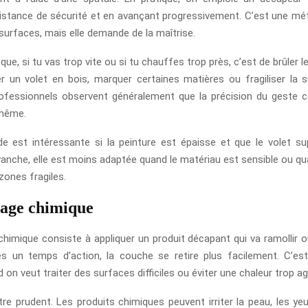
istance de sécurité et en avançant progressivement. C’est une mé
surfaces, mais elle demande de la maîtrise.
isque, si tu vas trop vite ou si tu chauffes trop près, c’est de brûler l
 un volet en bois, marquer certaines matières ou fragiliser la s
professionnels observent généralement que la précision du geste
i-même.
 est intéressante si la peinture est épaisse et que le volet su
evanche, elle est moins adaptée quand le matériau est sensible ou qu
zones fragiles.
age chimique
himique consiste à appliquer un produit décapant qui va ramollir o
ès un temps d’action, la couche se retire plus facilement. C’es
 on veut traiter des surfaces difficiles ou éviter une chaleur trop ag
tre prudent. Les produits chimiques peuvent irriter la peau, les ye