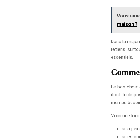
Vous aime
maison ?
Dans la majori
retiens surto
essentiels.
Comment
Le bon choix d
dont tu dispo
mêmes besoins
Voici une logi
si la pei
si les c