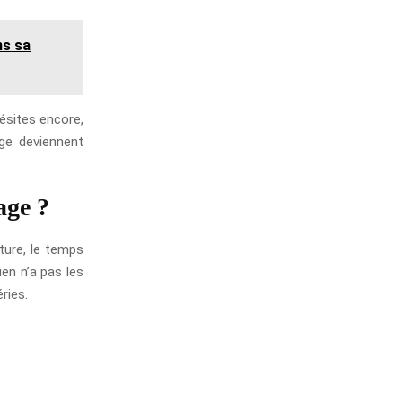
ns sa
hésites encore,
age deviennent
age ?
nture, le temps
en n’a pas les
ries.