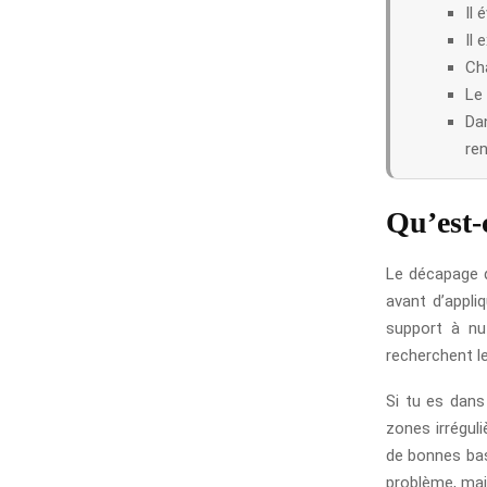
Il 
Il 
Ch
Le
Dan
ren
Qu’est-
Le décapage d
avant d’appli
support à nu 
recherchent le
Si tu es dans
zones irréguli
de bonnes bas
problème, mais