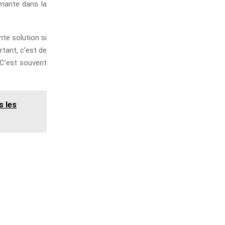
rmante dans la
te solution si
tant, c’est de
 C’est souvent
s les