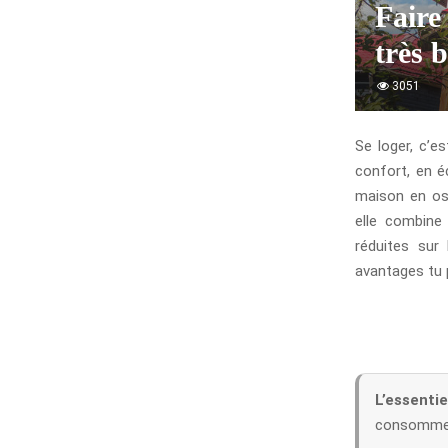
Faire
très 
3051
Se loger, c’e
confort, en é
maison en oss
elle combine
réduites sur 
avantages tu p
L’essentie
consommer 