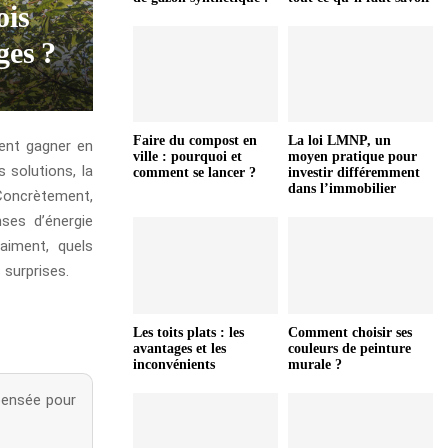
ois
ges ?
Faire du compost en
La loi LMNP, un
ment gagner en
ville : pourquoi et
moyen pratique pour
 solutions, la
comment se lancer ?
investir différemment
dans l’immobilier
 Concrètement,
ses d’énergie
raiment, quels
 surprises.
Les toits plats : les
Comment choisir ses
avantages et les
couleurs de peinture
inconvénients
murale ?
pensée pour