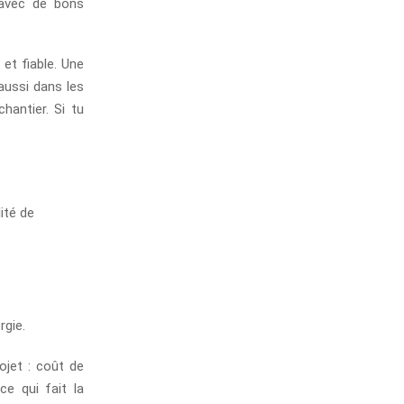
 avec de bons
et fiable. Une
aussi dans les
chantier. Si tu
lité de
rgie.
rojet : coût de
ce qui fait la