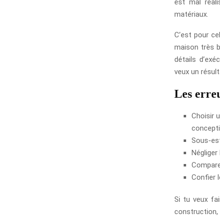
est mal réal
matériaux.
C’est pour ce
maison très b
détails d’exéc
veux un résulta
Les erreu
Choisir u
concepti
Sous-est
Négliger 
Comparer
Confier 
Si tu veux fai
construction,