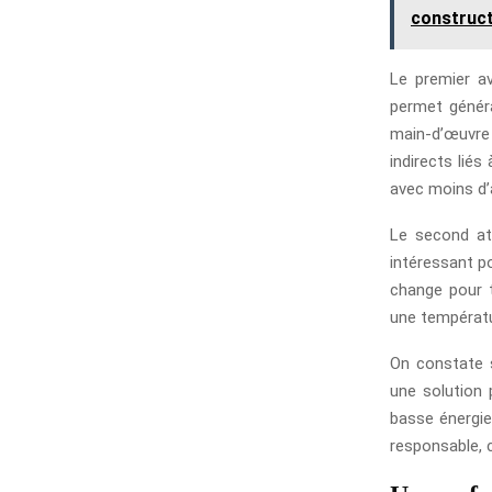
construc
Le premier av
permet généra
main-d’œuvre 
indirects lié
avec moins d’
Le second at
intéressant po
change pour 
une températu
On constate s
une solution 
basse énergie
responsable, c