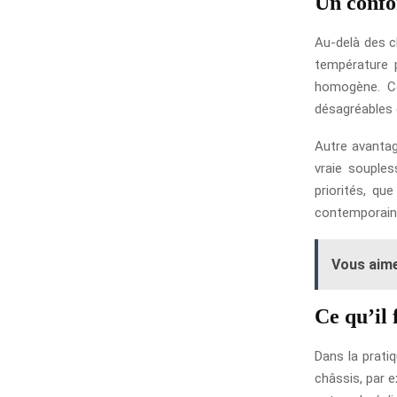
Un confor
Au-delà des ch
température p
homogène. Co
désagréables d
Autre avantag
vraie souples
priorités, qu
contemporain
Vous aime
Ce qu’il 
Dans la prati
châssis, par e