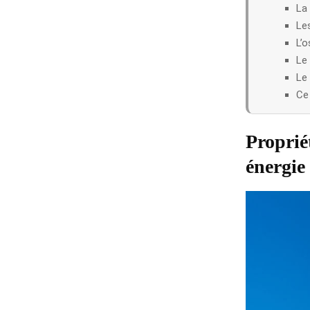
La 
Le
L’o
Le 
Le 
Ce
Proprié
énergie