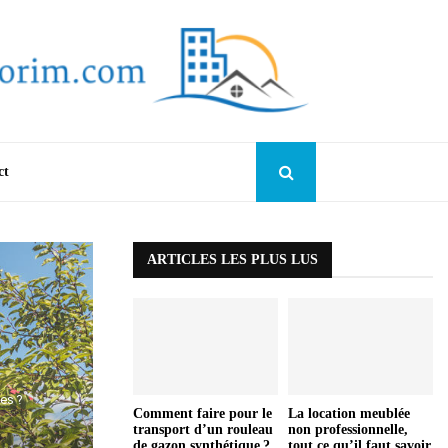
ct
ARTICLES LES PLUS LUS
es ?
Comment faire pour le
La location meublée
transport d’un rouleau
non professionnelle,
de gazon synthétique ?
tout ce qu’il faut savoir