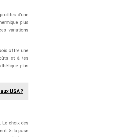
 profites d’une
thermique plus
es variations
bois offre une
goûts et à tes
sthétique plus
 aux USA ?
. Le choix des
ent. Si la pose