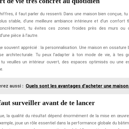
t de vie très concret au quotidien
iffres, il faut parler du ressenti. Dans une maison bien conçue, tu
lus stable, d’une meilleure ambiance intérieure et d’un confort 
ncrètement, tu évites ces zones froides près des murs ou c
’une pièce à l’autre.
e souvent apprécié : la personnalisation. Une maison en ossature 
se architecturale. Tu peux l’adapter à ton mode de vie, à tes 
e tu veuilles un intérieur ouvert, des espaces optimisés ou une e
e.
rez aussi :
Quels sont les avantages d’acheter une maison
faut surveiller avant de te lancer
que, la qualité du résultat dépend énormément de la mise en œuvre
xemple, joue un rôle essentiel dans la performance globale du bâtim