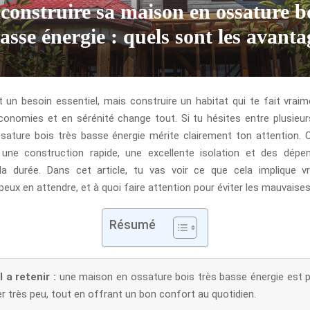
 construire sa maison en ossature b
basse énergie : quels sont les avanta
st un besoin essentiel, mais construire un habitat qui te fait vrai
conomies et en sérénité change tout. Si tu hésites entre plusieurs
ature bois très basse énergie mérite clairement ton attention.
 une construction rapide, une excellente isolation et des dépen
la durée. Dans cet article, tu vas voir ce que cela implique v
eux en attendre, et à quoi faire attention pour éviter les mauvaises
Résumé
l a retenir :
une maison en ossature bois très basse énergie est 
très peu, tout en offrant un bon confort au quotidien.