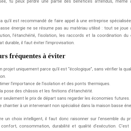
isée, tu peux perdre une partie des bénéfices attendus, même
la qu’il est recommandé de faire appel à une entreprise spécialisée 
asse énergie ne se résume pas au matériau utilisé : tout se joue 
ution, l’étanchéité, l’isolation, les raccords et la coordination du 
t durable, il faut éviter l’improvisation.
rs fréquentes à éviter
n projet uniquement parce qu’il est “écologique”, sans vérifier la qua
on.
imer l’importance de l’isolation et des ponts thermiques.
la pose des châssis et les finitions d’étanchéité.
 seulement le prix de départ sans regarder les économies futures.
le chantier à un intervenant non spécialisé dans la maison basse éne
re un choix intelligent, il faut donc raisonner sur l’ensemble du p
 confort, consommation, durabilité et qualité d’exécution. C’est 