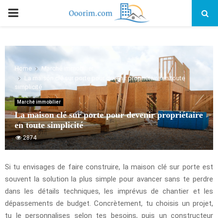
PRIMARY
MENU
Home
Marché immobilier
La maison clé sur porte pour devenir propriétaire en toute
simplicité
Marché immobilier
La maison clé sur porte pour devenir propriétaire
en toute simplicité
2874
Si tu envisages de faire construire, la maison clé sur porte est
souvent la solution la plus simple pour avancer sans te perdre
dans les détails techniques, les imprévus de chantier et les
dépassements de budget. Concrètement, tu choisis un projet,
tu le personnalises selon tes besoins, puis un constructeur