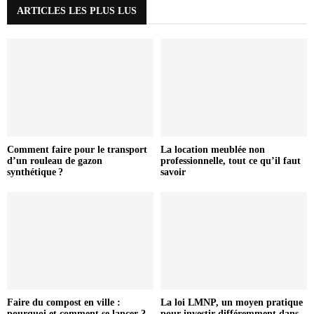
ARTICLES LES PLUS LUS
Comment faire pour le transport
La location meublée non
d’un rouleau de gazon
professionnelle, tout ce qu’il faut
synthétique ?
savoir
Faire du compost en ville :
La loi LMNP, un moyen pratique
pourquoi et comment se lancer ?
pour investir différemment dans