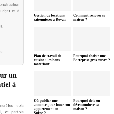
onstruction
budget et à
Gestion de locations
Comment rénover sa
saisonnières à Royan
maison ?
s.
s.
Plan de travail de
Pourquoi choisir une
cuisine : les bons
Entreprise gros œuvre ?
matériaux
our un
tiel à
Où publier une
Pourquoi doit-on
annonce pour louer son
désencombrer sa
ncrètes : sols
appartement en
maison ?
l, et parfois
Suisse ?