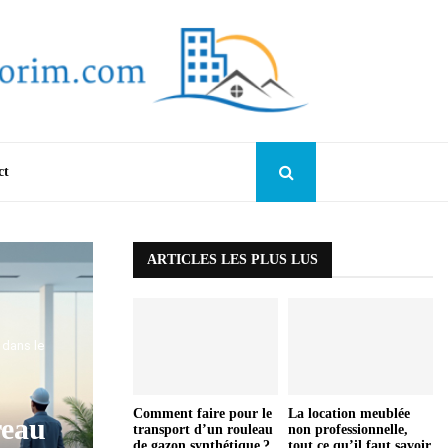
ct
ARTICLES LES PLUS LUS
 dans le
Comment faire pour le
La location meublée
reau
transport d’un rouleau
non professionnelle,
de gazon synthétique ?
tout ce qu’il faut savoir