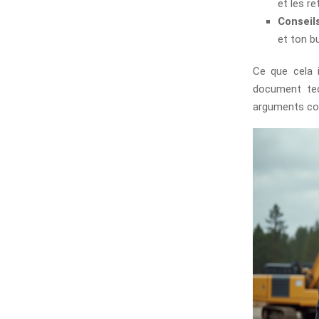
et les re
Conseils
et ton b
Ce que cela 
document tec
arguments con