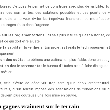
 bureau d’études te permet de construire avec plus de visibilité. T
aire des contraintes, des solutions possibles et des points de vi
ent utile si tu veux éviter les imprévus financiers, les modificatio
arbitrages faits dans l’urgence.
s sur les réglementations :
tu sais plus vite ce qui est autorisé, ce
t ce qui doit être ajusté.
 faisabilité :
tu vérifies si ton projet est réaliste techniquement et
quement.
ion des coûts :
tu obtiens une estimation plus fiable, donc un budg
ation des intervenants :
le bureau d’études aide à faire dialoguer 
 métier.
, cela t’évite de découvrir trop tard qu’un choix architectural
cturels, qu’un terrain impose des adaptations de fondations ou q
 devient plus coûteuse une fois mise en œuvre.
u gagnes vraiment sur le terrain