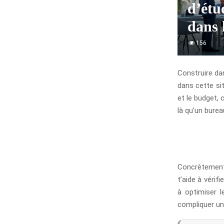
d’étu
dans 
156
Construire dan
dans cette sit
et le budget, 
là qu’un burea
Concrètement, 
t’aide à vérif
à optimiser l
compliquer un