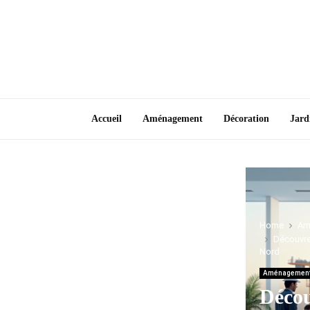
Accueil
Aménagement
Décoration
Jard
Home
Am
Découvrez
Nord
Aménagemen
Décou