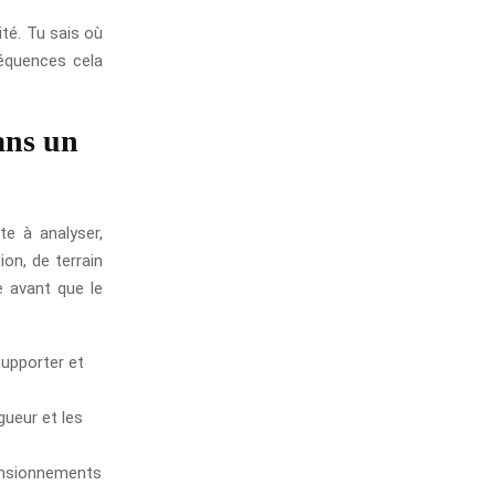
ité. Tu sais où
séquences cela
ans un
te à analyser,
on, de terrain
e avant que le
supporter et
igueur et les
imensionnements