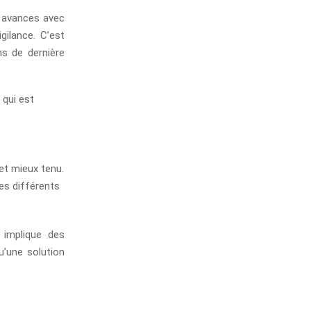
u avances avec
gilance. C’est
ns de dernière
 qui est
et mieux tenu.
les différents
 implique des
u’une solution