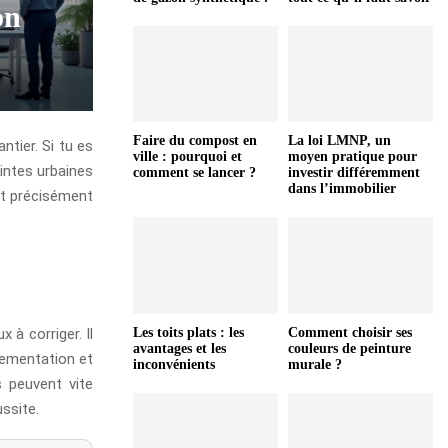
on
Faire du compost en
La loi LMNP, un
ntier. Si tu es
ville : pourquoi et
moyen pratique pour
aintes urbaines
comment se lancer ?
investir différemment
dans l’immobilier
est précisément
 à corriger. Il
Les toits plats : les
Comment choisir ses
avantages et les
couleurs de peinture
glementation et
inconvénients
murale ?
s peuvent vite
ssite.