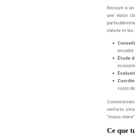
Recourir à un
une vision cl
particulièrem
minute et les 
Conseil
encadré e
Étude de
économi
Évaluat
Coordin
corps de
Concrètement
renforts stru
“moins chère”
Ce que t