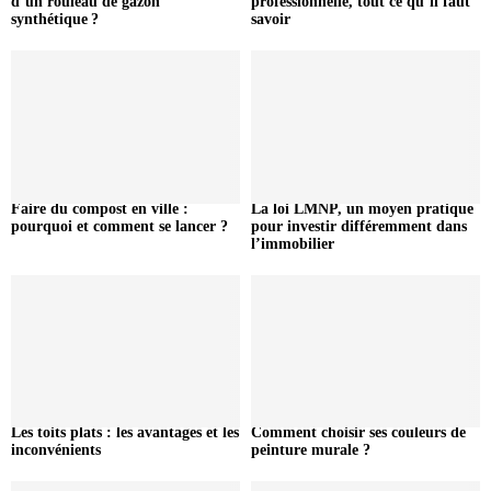
d’un rouleau de gazon
professionnelle, tout ce qu’il faut
synthétique ?
savoir
Faire du compost en ville :
La loi LMNP, un moyen pratique
pourquoi et comment se lancer ?
pour investir différemment dans
l’immobilier
Les toits plats : les avantages et les
Comment choisir ses couleurs de
inconvénients
peinture murale ?