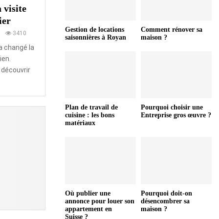
 visite
ier
Gestion de locations
Comment rénover sa
0
3410
saisonnières à Royan
maison ?
 a changé la
ien.
 découvrir
Plan de travail de
Pourquoi choisir une
cuisine : les bons
Entreprise gros œuvre ?
matériaux
Où publier une
Pourquoi doit-on
annonce pour louer son
désencombrer sa
appartement en
maison ?
Suisse ?