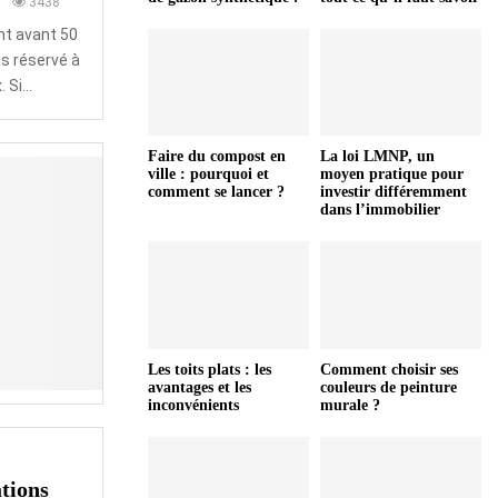
0
3438
nt avant 50
as réservé à
Si...
Faire du compost en
La loi LMNP, un
ville : pourquoi et
moyen pratique pour
comment se lancer ?
investir différemment
dans l’immobilier
Les toits plats : les
Comment choisir ses
avantages et les
couleurs de peinture
inconvénients
murale ?
tions