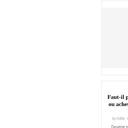
Faut-il 
ou ache
by
Odile
Devenir p