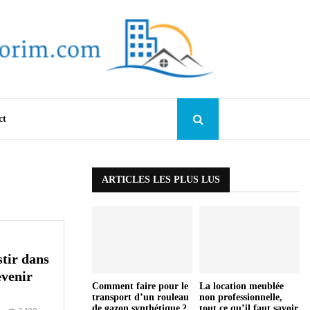
ct
ARTICLES LES PLUS LUS
stir dans
evenir
Comment faire pour le
La location meublée
transport d’un rouleau
non professionnelle,
de gazon synthétique ?
tout ce qu’il faut savoir