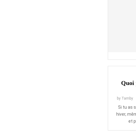
Quoi 
by
Tamby
Si tu as 
hiver, mê
et p