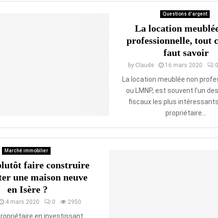
Questions d’argent
La location meublé
professionnelle, tout c
faut savoir
by
Claude
16 mars 2020
La location meublée non profes
ou LMNP, est souvent l’un de
fiscaux les plus intéressant
propriétaire...
Marché immobilier
plutôt faire construire
ter une maison neuve
en Isère ?
4 mars 2020
0
2950
ropriétaire en investissant