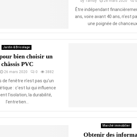
by
Tamby
26 mars 2020
Être indépendant financièreme
ans, voire avant 40 ans, n’est p
une poignée de chanceux. 
Jardin & Bricolage
pour bien choisir un
châssis PVC
26 mars 2020
0
3882
s de fenêtre n’est pas qu’un
étique : c’est lui qui influence
nt l’isolation, la durabilité,
l’entretien...
Marché immobilier
Obtenir des informa