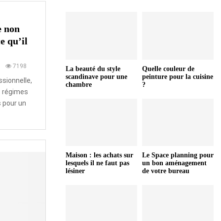
e non
e qu’il
0
7198
La beauté du style
Quelle couleur de
scandinave pour une
peinture pour la cuisine
sionnelle,
chambre
?
s régimes
s pour un
Maison : les achats sur
Le Space planning pour
lesquels il ne faut pas
un bon aménagement
lésiner
de votre bureau