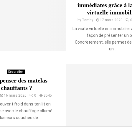
immédiates grâce à la
virtuelle immobil
by
Tamby
17 mars 2020
La visite virtuelle en immobilier
façon de présenter un b
Concrètement, elle permet de
un...
Décoration
penser des matelas
chauffants ?
16 mars 2020
0
3545
souvent froid dans ton lit en
me avec le chauffage allumé
lusieurs couches de...