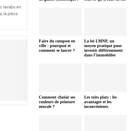
vec lavabo en
, la pièce
.
Faire du compost en
La loi LMNP, un
ville : pourquoi et
moyen pratique pour
comment se lancer ?
investir différemment
dans l’immobilier
Comment choisir ses
Les toits plats : les
couleurs de peinture
avantages et les
murale ?
inconvénients