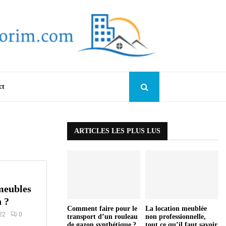
ct
ARTICLES LES PLUS LUS
meubles
n ?
Comment faire pour le
La location meublée
022
0
transport d’un rouleau
non professionnelle,
de gazon synthétique ?
tout ce qu’il faut savoir