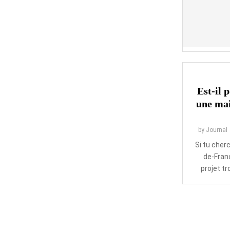
Est-il 
une mai
by
Journal
Si tu cherc
de-Fran
projet tr