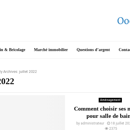
in & Bricolage
Marché immobilier
Questions d’argent
Conta
y Archives: juillet 2022
 2022
Aménagement
Comment choisir ses 
pour salle de bai
by
administrateur
18 juillet 2
2375